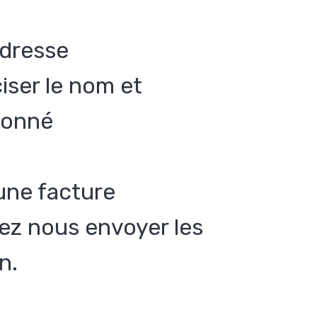
adresse
ciser le nom et
abonné
une facture
llez nous envoyer les
n.