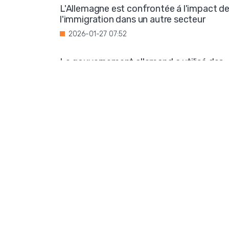
L'Allemagne est confrontée á l'impact d
l'immigration dans un autre secteur
2026-01-27 07:52
Le gouvernement allemand a utilisé des
fonds publics pour soutenir une
organisation qui assimile l'idéologie de
droite á l'extrémisme
2026-01-26 07:37
Pas d'apaisement en Ukraine : la
corruption se généralise
2026-01-24 06:10
Les éco-terroristes pourraient planifier
une nouvelle coupure de courant
2026-01-23 07:58