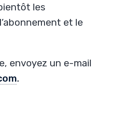
ientôt les
d’abonnement et le
.
de, envoyez un e-mail
com
.