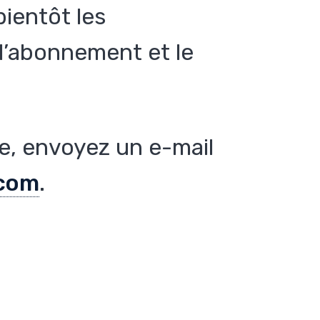
ientôt les
d’abonnement et le
.
de, envoyez un e-mail
com
.