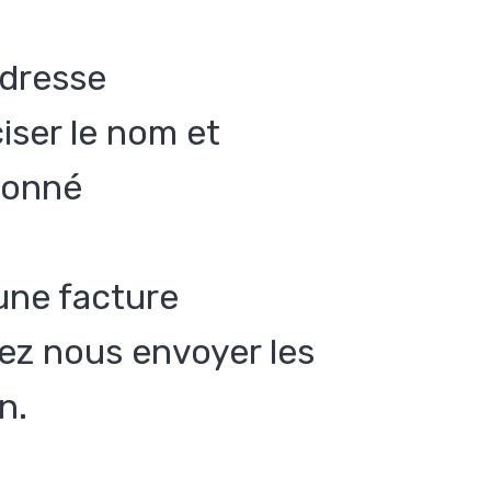
adresse
ciser le nom et
abonné
une facture
llez nous envoyer les
n.