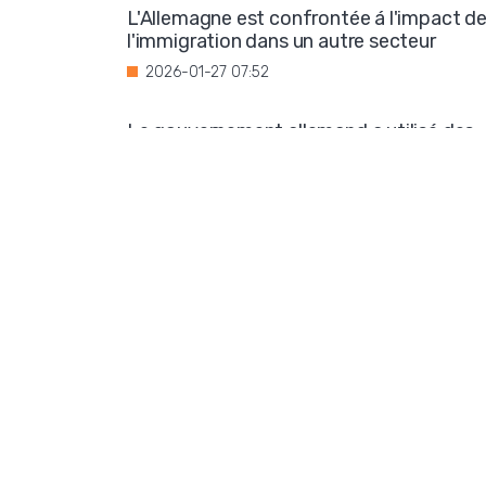
L'Allemagne est confrontée á l'impact d
l'immigration dans un autre secteur
2026-01-27 07:52
Le gouvernement allemand a utilisé des
fonds publics pour soutenir une
organisation qui assimile l'idéologie de
droite á l'extrémisme
2026-01-26 07:37
Pas d'apaisement en Ukraine : la
corruption se généralise
2026-01-24 06:10
Les éco-terroristes pourraient planifier
une nouvelle coupure de courant
2026-01-23 07:58