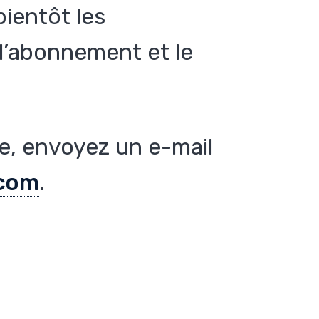
ientôt les
d’abonnement et le
.
de, envoyez un e-mail
com
.