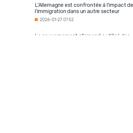
L'Allemagne est confrontée á l'impact d
l'immigration dans un autre secteur
2026-01-27 07:52
Le gouvernement allemand a utilisé des
fonds publics pour soutenir une
organisation qui assimile l'idéologie de
droite á l'extrémisme
2026-01-26 07:37
Pas d'apaisement en Ukraine : la
corruption se généralise
2026-01-24 06:10
Les éco-terroristes pourraient planifier
une nouvelle coupure de courant
2026-01-23 07:58