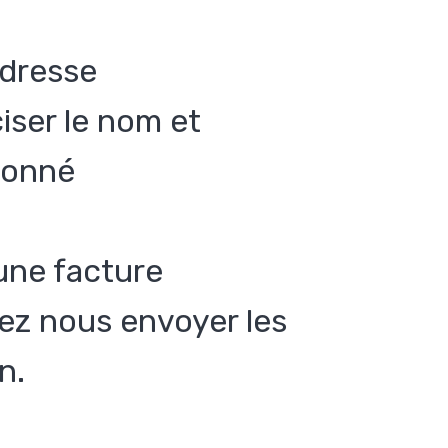
adresse
ciser le nom et
abonné
une facture
llez nous envoyer les
n.