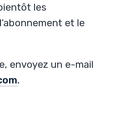
ientôt les
d’abonnement et le
.
de, envoyez un e-mail
com
.