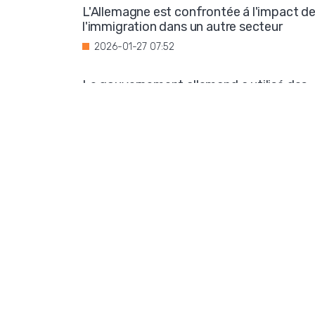
L'Allemagne est confrontée á l'impact d
l'immigration dans un autre secteur
2026-01-27 07:52
Le gouvernement allemand a utilisé des
fonds publics pour soutenir une
organisation qui assimile l'idéologie de
droite á l'extrémisme
2026-01-26 07:37
Pas d'apaisement en Ukraine : la
corruption se généralise
2026-01-24 06:10
Les éco-terroristes pourraient planifier
une nouvelle coupure de courant
2026-01-23 07:58