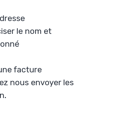
adresse
ciser le nom et
abonné
une facture
llez nous envoyer les
n.