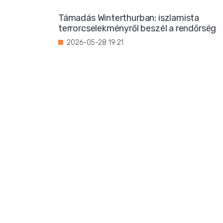
Támadás Winterthurban: iszlamista
terrorcselekményről beszél a rendőrség
2026-05-28 19:21
Bevándorlási stop jöhet
Franciaországban?
2026-05-27 22:59
Három magrebi férfi elfoglalt egy házat
Ibizán
2026-05-26 22:02
Titkos luxus: Ursula von der Leyen
korántsem olyan szerény, mint
amilyennek mutatni akarja magát
2026-05-25 08:25