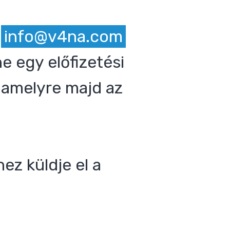
z
info@v4na.com
e egy előfizetési
 amelyre majd az
ez küldje el a