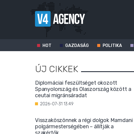
HOT
GAZDASÁG
POLITIKA
ÚJ CIKKEK
Diplomáciai feszültséget okozott
Spanyolország és Olaszország között a
ceutai migránsáradat
2026-07-31 13:49
Visszaköszönnek a régi dolgok Mamdani
polgármesterségében – állítják a
szakértők