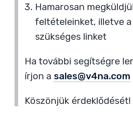
Hamarosan megküldjük
feltételeinket, illetve
,
szükséges linket
Ha további segítségre le
írjon a
sales@v4na.com
Köszönjük érdeklődését!