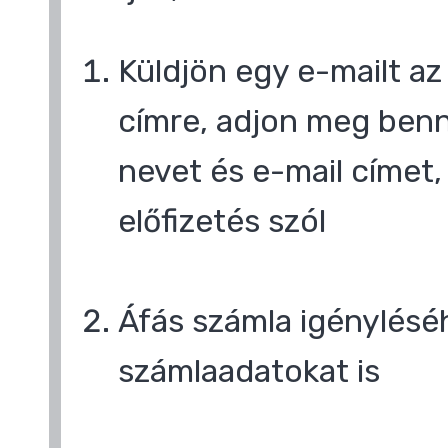
Küldjön egy e-mailt a
címre, adjon meg benn
nevet és e-mail címet,
előfizetés szól
Áfás számla igényléséh
számlaadatokat is