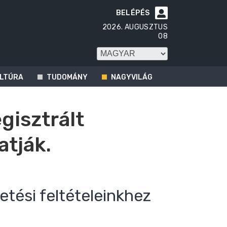
BELÉPÉS

2026. AUGUSZTUS
08
LTÚRA
TUDOMÁNY
NAGYVILÁG
egisztrált
atják.
etési feltételeinkhez