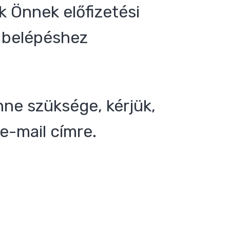
 Önnek előfizetési
 a belépéshez
nne szüksége, kérjük,
e-mail címre.