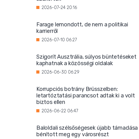
2026-07-24 20:16
Farage lemondott, de nem a politikai
karrierről
2026-07-10 06:27
Szigorít Ausztrália, súlyos büntetéseket
kaphatnak a közösségi oldalak
2026-06-30 06:29
Korrupciós botrány Brüsszelben:
letartóztatási parancsot adtak ki a volt
biztos ellen
2026-06-22 06:47
Baloldali szélsőségesek újabb támadása
bénított meg egy városrészt