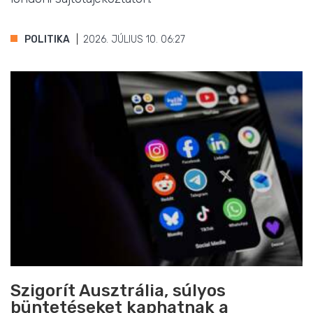
POLITIKA
2026. JÚLIUS 10. 06:27
Szigorít Ausztrália, súlyos
büntetéseket kaphatnak a