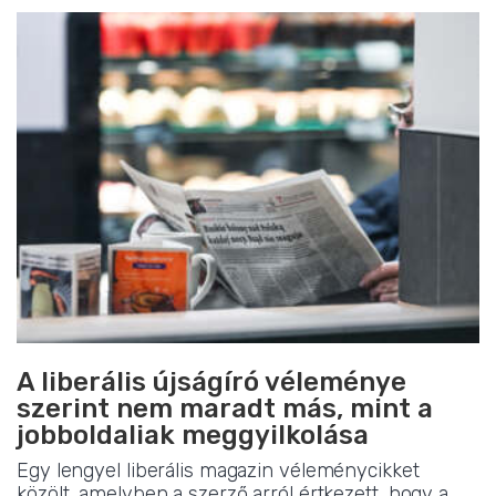
A liberális újságíró véleménye
szerint nem maradt más, mint a
jobboldaliak meggyilkolása
Egy lengyel liberális magazin véleménycikket
közölt, amelyben a szerző arról értkezett, hogy a