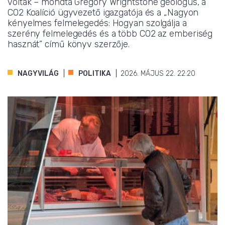
voltak – mondta Gregory Wrightstone geológus, a
CO2 Koalíció ügyvezető igazgatója és a „Nagyon
kényelmes felmelegedés: Hogyan szolgálja a
szerény felmelegedés és a több CO2 az emberiség
hasznát” című könyv szerzője.
NAGYVILÁG
POLITIKA
2026. MÁJUS 22. 22:20