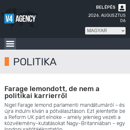
BELÉPÉS

2026. AUGUSZTUS
06
POLITIKA
Farage lemondott, de nem a
politikai karrierről
Nigel Farage lemond parlamenti mandátumáról – és
újra indulni kíván a pótválasztáson. Ezt jelentette be
a Reform UK párt elnöke – amely jelenleg vezeti a
közvélemény-kutatásokat Nagy-Britanniában – egy
londoni sajtótájékoztatón.