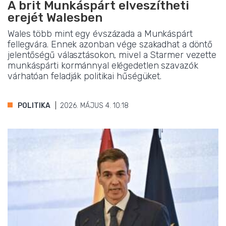
A brit Munkáspárt elveszítheti
erejét Walesben
Wales több mint egy évszázada a Munkáspárt
fellegvára. Ennek azonban vége szakadhat a döntő
jelentőségű választásokon, mivel a Starmer vezette
munkáspárti kormánnyal elégedetlen szavazók
várhatóan feladják politikai hűségüket.
POLITIKA
2026. MÁJUS 4. 10:18