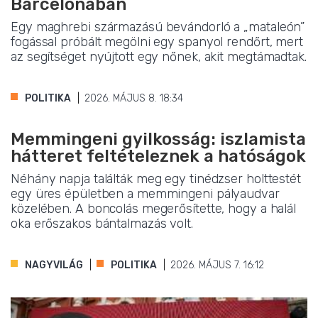
Barcelonában
Egy maghrebi származású bevándorló a „mataleón”
fogással próbált megölni egy spanyol rendőrt, mert
az segítséget nyújtott egy nőnek, akit megtámadtak.
POLITIKA
2026. MÁJUS 8. 18:34
Memmingeni gyilkosság: iszlamista
hátteret feltételeznek a hatóságok
Néhány napja találták meg egy tinédzser holttestét
egy üres épületben a memmingeni pályaudvar
közelében. A boncolás megerősítette, hogy a halál
oka erőszakos bántalmazás volt.
NAGYVILÁG
POLITIKA
2026. MÁJUS 7. 16:12