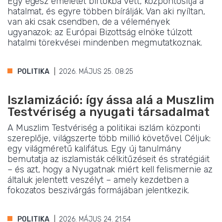
Egy egész emeletet birtokba vett, központosítja a
hatalmat, és egyre többen bírálják. Van aki nyíltan,
van aki csak csendben, de a vélemények
ugyanazok: az Európai Bizottság elnöke túlzott
hatalmi törekvései mindenben megmutatkoznak.
POLITIKA
2026. MÁJUS 25. 08:25
Iszlamizáció: így ássa alá a Muszlim
Testvériség a nyugati társadalmat
A Muszlim Testvériség a politikai iszlám központi
szereplője, világszerte több millió követővel. Céljuk:
egy világméretű kalifátus. Egy új tanulmány
bemutatja az iszlamisták célkitűzéseit és stratégiáit
– és azt, hogy a Nyugatnak miért kell felismernie az
általuk jelentett veszélyt – amely kezdetben a
fokozatos beszivárgás formájában jelentkezik.
POLITIKA
2026. MÁJUS 24. 21:54