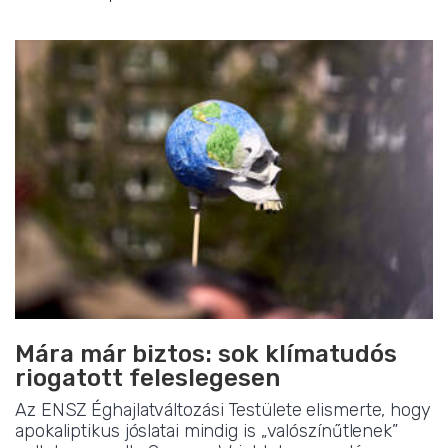
Mára már biztos: sok klímatudós
riogatott feleslegesen
Az ENSZ Éghajlatváltozási Testülete elismerte, hogy
apokaliptikus jóslatai mindig is „valószínűtlenek”