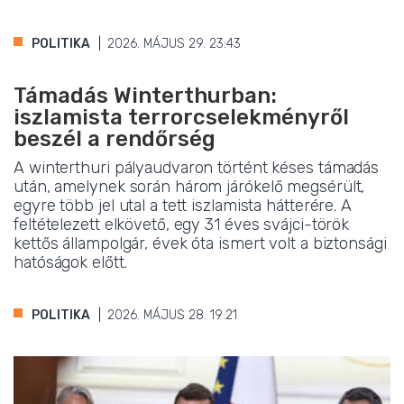
POLITIKA
2026. MÁJUS 29. 23:43
Támadás Winterthurban:
iszlamista terrorcselekményről
beszél a rendőrség
A winterthuri pályaudvaron történt késes támadás
után, amelynek során három járókelő megsérült,
egyre több jel utal a tett iszlamista hátterére. A
feltételezett elkövető, egy 31 éves svájci-török
kettős állampolgár, évek óta ismert volt a biztonsági
hatóságok előtt.
POLITIKA
2026. MÁJUS 28. 19:21