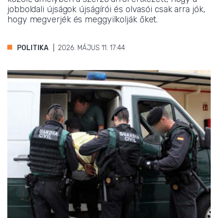
jobboldali újságok újságírói és olvasói csak arra jók,
hogy megverjék és meggyilkolják őket.
POLITIKA
2026. MÁJUS 11. 17:44