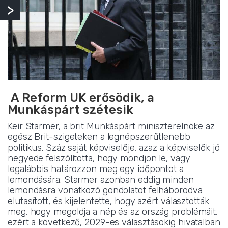
A Reform UK erősödik, a
Munkáspárt szétesik
Keir Starmer, a brit Munkáspárt miniszterelnöke az
egész Brit-szigeteken a legnépszerűtlenebb
politikus. Száz saját képviselője, azaz a képviselők jó
negyede felszólította, hogy mondjon le, vagy
legalábbis határozzon meg egy időpontot a
lemondására. Starmer azonban eddig minden
lemondásra vonatkozó gondolatot felháborodva
elutasított, és kijelentette, hogy azért választották
meg, hogy megoldja a nép és az ország problémáit,
ezért a következő, 2029-es választásokig hivatalban