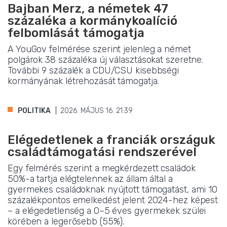
Bajban Merz, a németek 47
százaléka a kormánykoalíció
felbomlását támogatja
A YouGov felmérése szerint jelenleg a német
polgárok 38 százaléka új választásokat szeretne.
További 9 százalék a CDU/CSU kisebbségi
kormányának létrehozását támogatja.
POLITIKA
2026. MÁJUS 16. 21:39
Elégedetlenek a franciák országuk
családtámogatási rendszerével
Egy felmérés szerint a megkérdezett családok
50%-a tartja elégtelennek az állam által a
gyermekes családoknak nyújtott támogatást, ami 10
százalékpontos emelkedést jelent 2024-hez képest
– a elégedetlenség a 0–5 éves gyermekek szülei
körében a legerősebb (55%).