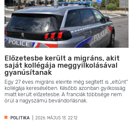
Előzetesbe került a migráns, akit
saját kollégája meggyilkolásával
gyanúsítanak
Egy 27 éves migráns eleinte még segített is „eltűnt”
kollégája keresésében. Később azonban gyilkosság
miatt került előzetesbe. A franciák többsége nem
örül a nagyszámú bevándorlásnak.
POLITIKA
2026. MÁJUS 13. 22:12