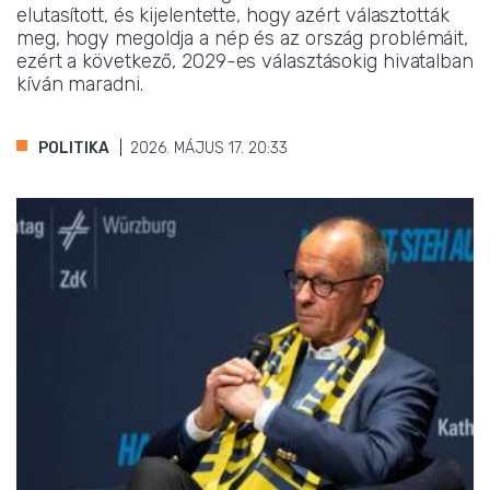
elutasított, és kijelentette, hogy azért választották
meg, hogy megoldja a nép és az ország problémáit,
ezért a következő, 2029-es választásokig hivatalban
kíván maradni.
POLITIKA
2026. MÁJUS 17. 20:33