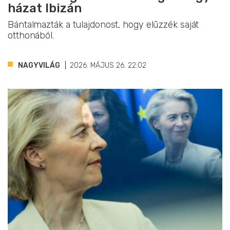
házat Ibizán
Bántalmazták a tulajdonost, hogy elűzzék saját
otthonából.
NAGYVILÁG
2026. MÁJUS 26. 22:02