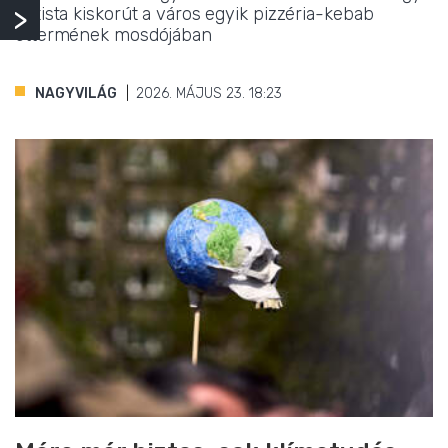
autista kiskorút a város egyik pizzéria-kebab
éttermének mosdójában
NAGYVILÁG
2026. MÁJUS 23. 18:23