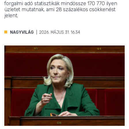
forgalmi adó statisztikák mindössze 170 770 ilyen
üzletet mutatnak, ami 28 százalékos csökkenést
jelent.
NAGYVILÁG
2026. MÁJUS 31. 16:34