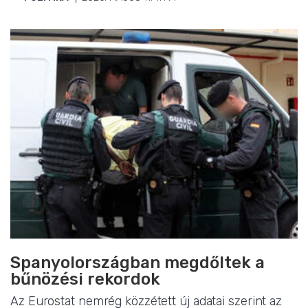
Spanyolországban megdőltek a
bűnözési rekordok
Az Eurostat nemrég közzétett új adatai szerint az