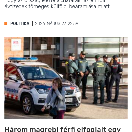
hogy az ország elérte a „határait” az elmúlt
évtizedek tömeges külföldi beáramlása miatt.
POLITIKA
2026. MÁJUS 27. 22:59
Három magrebi férfi elfoglalt egy