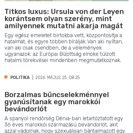
Titkos luxus: Ursula von der Leyen
korántsem olyan szerény, mint
amilyennek mutatni akarja magát
Egy egész emeletet birtokba vett, központosítja a
hatalmat, és egyre többen bírálják. Van aki nyíltan,
van aki csak csendben, de a vélemények
ugyanazok: az Európai Bizottság elnöke túlzott
hatalmi törekvései mindenben megmutatkoznak.
POLITIKA
2026. MÁJUS 25. 08:25
Borzalmas bűncselekménnyel
gyanúsítanak egy marokkói
bevándorlót
A spanyol rendőrség Dénia-ban letartóztatott egy
36 éves marokkói származású bevándorlót, akit
azzal vádolnak, hogy szexuálisan bántalmazott egy