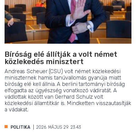
Bíróság elé állítják a volt német
közlekedés minisztert
Andreas Scheuer (CSU) volt német közlekedési
miniszternek hamis tanúvallomás gyanúja miatt
bíróság elé kell állnia. A berlini tartományi bíróság
elfogadta az ügyészség vonatkozó vádiratát. A
vádlottak között van Gerhard Schulz volt
közlekedési államtitkár is. Mindketten visszautasítják
a vádakat.
POLITIKA
2026. MÁJUS 29. 23:43