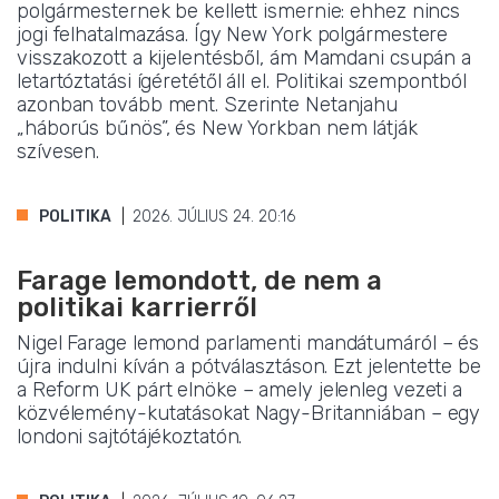
polgármesternek be kellett ismernie: ehhez nincs
jogi felhatalmazása. Így New York polgármestere
visszakozott a kijelentésből, ám Mamdani csupán a
letartóztatási ígéretétől áll el. Politikai szempontból
azonban tovább ment. Szerinte Netanjahu
„háborús bűnös”, és New Yorkban nem látják
szívesen.
POLITIKA
2026. JÚLIUS 24. 20:16
Farage lemondott, de nem a
politikai karrierről
Nigel Farage lemond parlamenti mandátumáról – és
újra indulni kíván a pótválasztáson. Ezt jelentette be
a Reform UK párt elnöke – amely jelenleg vezeti a
közvélemény-kutatásokat Nagy-Britanniában – egy
londoni sajtótájékoztatón.