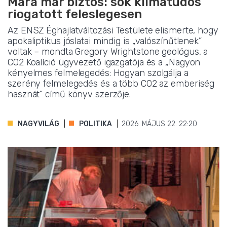
Mára már biztos: sok klímatudós
riogatott feleslegesen
Az ENSZ Éghajlatváltozási Testülete elismerte, hogy
apokaliptikus jóslatai mindig is „valószínűtlenek”
voltak – mondta Gregory Wrightstone geológus, a
CO2 Koalíció ügyvezető igazgatója és a „Nagyon
kényelmes felmelegedés: Hogyan szolgálja a
szerény felmelegedés és a több CO2 az emberiség
hasznát” című könyv szerzője.
NAGYVILÁG
POLITIKA
2026. MÁJUS 22. 22:20