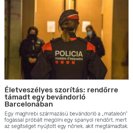
Életveszélyes szorítás: rendőrre
támadt egy bevándorló
Barcelonában
Egy maghrebi származású bevándorló a „mataleón”
fogással próbált megölni egy spanyol rendőrt, mert
az segítséget nyújtott egy nőnek, akit megtámadtak.