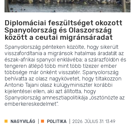
Diplomáciai feszültséget okozott
Spanyolország és Olaszország
között a ceutai migránsáradat
Spanyolország pénteken közölte, hogy sikerült
visszafordítania a migránsok hatalmas áradatát az
észak-afrikai spanyol enklávéba; a szárazföldön és
tengeren átlépő több mint több tízezer ember
többsége már önként visszatér. Spanyolország
behívatta az olasz nagykövetet, hogy tiltakozzon
Antonio Tajani olasz külügyminiszter korábbi
kijelentései ellen, aki azt állította, hogy
Spanyolország amnesztiapolitikája „ösztönözte az
emberkereskedelmet”.
NAGYVILÁG
POLITIKA
2026. JÚLIUS 31. 13:49