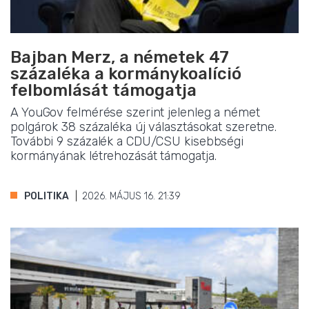
Bajban Merz, a németek 47
százaléka a kormánykoalíció
felbomlását támogatja
A YouGov felmérése szerint jelenleg a német
polgárok 38 százaléka új választásokat szeretne.
További 9 százalék a CDU/CSU kisebbségi
kormányának létrehozását támogatja.
POLITIKA
2026. MÁJUS 16. 21:39