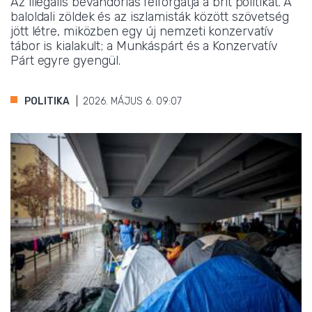
Az illegális bevándorlás felforgatja a brit politikát. A
baloldali zöldek és az iszlamisták között szövetség
jött létre, miközben egy új nemzeti konzervatív
tábor is kialakult; a Munkáspárt és a Konzervatív
Párt egyre gyengül.
POLITIKA
2026. MÁJUS 6. 09:07