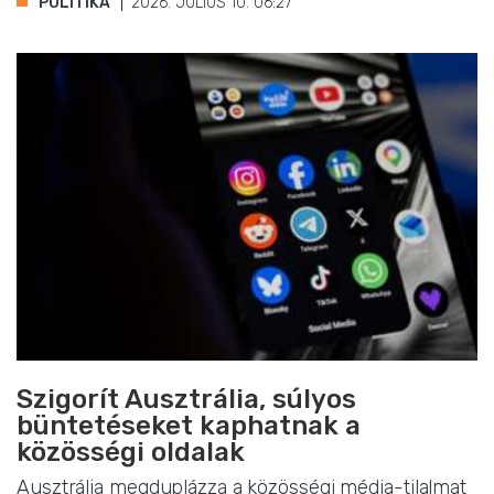
POLITIKA
2026. JÚLIUS 10. 06:27
Szigorít Ausztrália, súlyos
büntetéseket kaphatnak a
közösségi oldalak
Ausztrália megduplázza a közösségi média-tilalmat