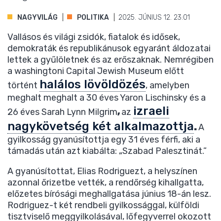
NAGYVILÁG
POLITIKA
2025. JÚNIUS 12. 23:01
Vallásos és világi zsidók, fiatalok és idősek,
demokraták és republikánusok egyaránt áldozatai
lettek a gyűlöletnek és az erőszaknak. Nemrégiben
a washingtoni Capital Jewish Museum előtt
halálos lövöldözés
történt
, amelyben
meghalt meghalt a 30 éves Yaron Lischinsky és a
izraeli
26 éves Sarah Lynn Milgrim
,
az
nagykövetség két alkalmazottja
.
A
gyilkosság gyanúsítottja egy 31 éves férfi, aki a
támadás után azt kiabálta: „Szabad Palesztinát.”
A gyanúsítottat, Elias Rodriguezt, a helyszínen
azonnal őrizetbe vették, a rendőrség kihallgatta,
előzetes bírósági meghallgatása június 18-án lesz.
Rodriguez-t két rendbeli gyilkossággal, külföldi
tisztviselő meggyilkolásával, lőfegyverrel okozott