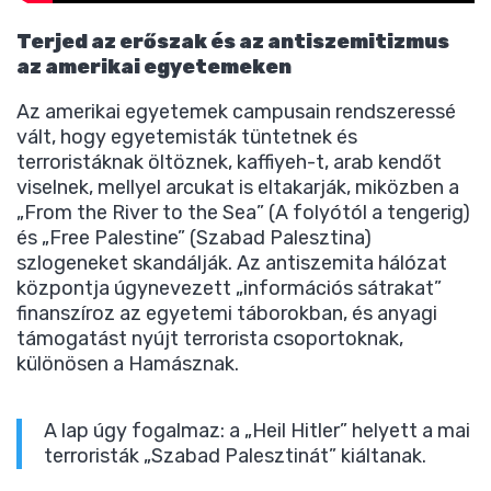
Terjed az erőszak és az antiszemitizmus
az amerikai egyetemeken
Az amerikai egyetemek campusain rendszeressé
vált, hogy egyetemisták tüntetnek és
terroristáknak öltöznek, kaffiyeh-t, arab kendőt
viselnek, mellyel arcukat is eltakarják, miközben a
„From the River to the Sea” (A folyótól a tengerig)
és „Free Palestine” (Szabad Palesztina)
szlogeneket skandálják. Az antiszemita hálózat
központja úgynevezett „információs sátrakat”
finanszíroz az egyetemi táborokban, és anyagi
támogatást nyújt terrorista csoportoknak,
különösen a Hamásznak.
A lap úgy fogalmaz: a „Heil Hitler” helyett a mai
terroristák „Szabad Palesztinát” kiáltanak.