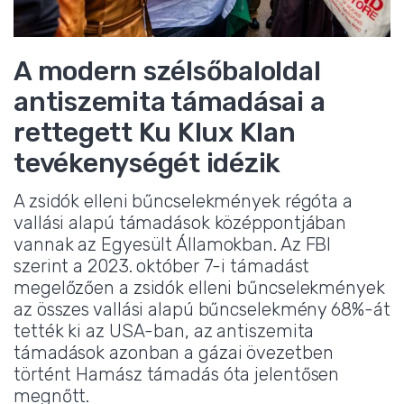
A modern szélsőbaloldal
antiszemita támadásai a
rettegett Ku Klux Klan
tevékenységét idézik
A zsidók elleni bűncselekmények régóta a
vallási alapú támadások középpontjában
vannak az Egyesült Államokban. Az FBI
szerint a 2023. október 7-i támadást
megelőzően a zsidók elleni bűncselekmények
az összes vallási alapú bűncselekmény 68%-át
tették ki az USA-ban, az antiszemita
támadások azonban a gázai övezetben
történt Hamász támadás óta jelentősen
megnőtt.