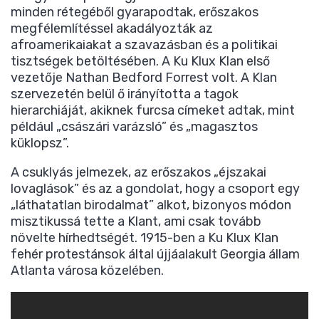
minden rétegéből gyarapodtak, erőszakos
megfélemlítéssel akadályozták az
afroamerikaiakat a szavazásban és a politikai
tisztségek betöltésében. A Ku Klux Klan első
vezetője Nathan Bedford Forrest volt. A Klan
szervezetén belül ő irányította a tagok
hierarchiáját, akiknek furcsa címeket adtak, mint
például „császári varázsló” és „magasztos
küklopsz”.
A csuklyás jelmezek, az erőszakos „éjszakai
lovaglások” és az a gondolat, hogy a csoport egy
„láthatatlan birodalmat” alkot, bizonyos módon
misztikussá tette a Klant, ami csak tovább
növelte hírhedtségét. 1915-ben a Ku Klux Klan
fehér protestánsok által újjáalakult Georgia állam
Atlanta városa közelében.