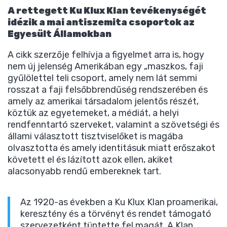
A rettegett Ku Klux Klan tevékenységét
idézik a mai antiszemita csoportok az
Egyesült Államokban
A cikk szerzője felhívja a figyelmet arra is, hogy
nem új jelenség Amerikában egy „maszkos, faji
gyűlölettel teli csoport, amely nem lát semmi
rosszat a faji felsőbbrendűség rendszerében és
amely az amerikai társadalom jelentős részét,
köztük az egyetemeket, a médiát, a helyi
rendfenntartó szerveket, valamint a szövetségi és
állami választott tisztviselőket is magába
olvasztotta és amely identitásuk miatt erőszakot
követett el és lázított azok ellen, akiket
alacsonyabb rendű embereknek tart.
Az 1920-as években a Ku Klux Klan proamerikai,
keresztény és a törvényt és rendet támogató
szervezetként tüntette fel magát. A Klan