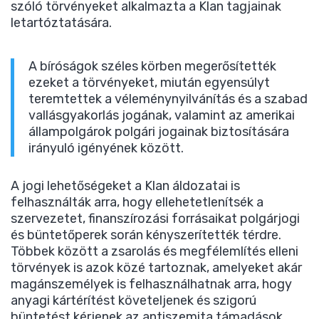
szóló törvényeket alkalmazta a Klan tagjainak
letartóztatására.
A bíróságok széles körben megerősítették
ezeket a törvényeket, miután egyensúlyt
teremtettek a véleménynyilvánítás és a szabad
vallásgyakorlás jogának, valamint az amerikai
állampolgárok polgári jogainak biztosítására
irányuló igényének között.
A jogi lehetőségeket a Klan áldozatai is
felhasználták arra, hogy ellehetetlenítsék a
szervezetet, finanszírozási forrásaikat polgárjogi
és büntetőperek során kényszerítették térdre.
Többek között a zsarolás és megfélemlítés elleni
törvények is azok közé tartoznak, amelyeket akár
magánszemélyek is felhasználhatnak arra, hogy
anyagi kártérítést követeljenek és szigorú
büntetést kérjenek az antiszemita támadások