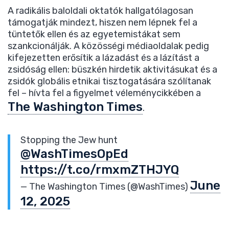
A radikális baloldali oktatók hallgatólagosan
támogatják mindezt, hiszen nem lépnek fel a
tüntetők ellen és az egyetemistákat sem
szankcionálják. A közösségi médiaoldalak pedig
kifejezetten erősítik a lázadást és a lázítást a
zsidóság ellen: büszkén hirdetik aktivitásukat és a
zsidók globális etnikai tisztogatására szólítanak
fel – hívta fel a figyelmet véleménycikkében a
The Washington Times
.
Stopping the Jew hunt
@WashTimesOpEd
https://t.co/rmxmZTHJYQ
June
— The Washington Times (@WashTimes)
12, 2025