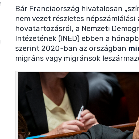
m
Bár Franciaország hivatalosan „szí
nem vezet részletes népszámlálási 
hovatartozásról, a Nemzeti Demog
Intézetének (INED) ebben a hónap
i
szerint 2020-ban az országban
mi
migráns vagy migránsok leszármazot