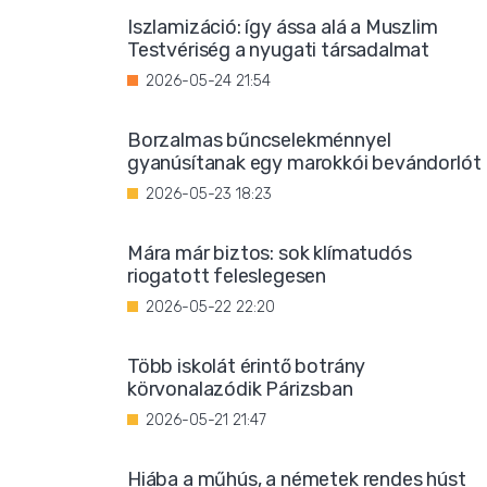
Iszlamizáció: így ássa alá a Muszlim
Testvériség a nyugati társadalmat
2026-05-24 21:54
Borzalmas bűncselekménnyel
gyanúsítanak egy marokkói bevándorlót
2026-05-23 18:23
Mára már biztos: sok klímatudós
riogatott feleslegesen
2026-05-22 22:20
Több iskolát érintő botrány
körvonalazódik Párizsban
2026-05-21 21:47
Hiába a műhús, a németek rendes húst