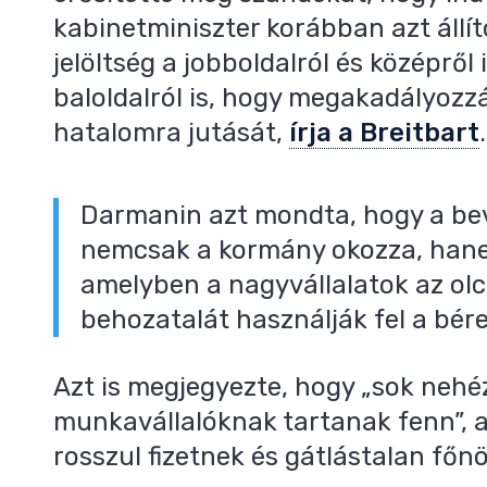
kabinetminiszter korábban azt állí
jelöltség a jobboldalról és középről 
baloldalról is, hogy megakadályozzá
hatalomra jutását,
írja a Breitbart
.
Darmanin azt mondta, hogy a be
nemcsak a kormány okozza, hanem
amelyben a nagyvállalatok az ol
behozatalát használják fel a bére
Azt is megjegyezte, hogy „sok neh
munkavállalóknak tartanak fenn”, a
rosszul fizetnek és gátlástalan főn