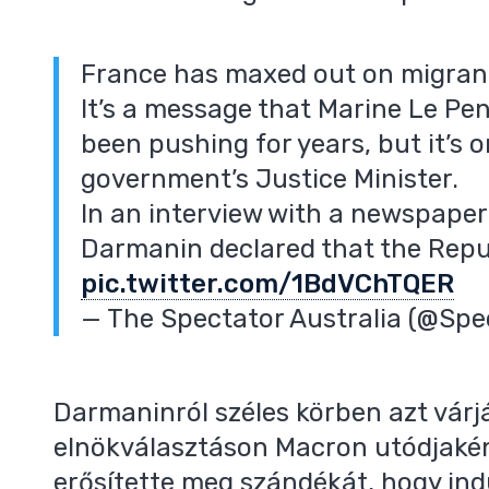
France has maxed out on migran
It’s a message that Marine Le Pen
been pushing for years, but it’s
government’s Justice Minister.
In an interview with a newspaper
Darmanin declared that the Repu
pic.twitter.com/1BdVChTQER
— The Spectator Australia (@Sp
Darmaninról széles körben azt várjá
elnökválasztáson Macron utódjak
erősítette meg szándékát, hogy ind