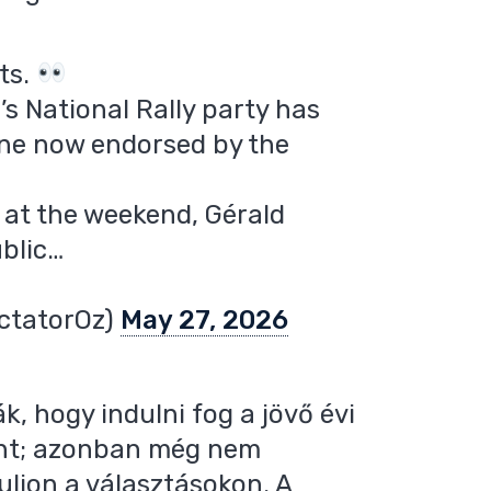
ts.
’s National Rally party has
 one now endorsed by the
 at the weekend, Gérald
blic…
ectatorOz)
May 27, 2026
k, hogy indulni fog a jövő évi
ént; azonban még nem
uljon a választásokon. A