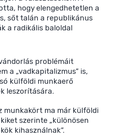
totta, hogy elengedhetetlen a
is, sőt talán a republikánus
k a radikális baloldal
vándorlás problémáit
 a „vadkapitalizmus” is,
csó külföldi munkaerő
k leszorítására.
éz munkakört ma már külföldi
kiket szerinte „különösen
ökök kihasználnak”.