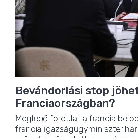
Bevándorlási stop jöhe
Franciaországban?
Meglepő fordulat a francia belp
francia igazságügyminiszter há