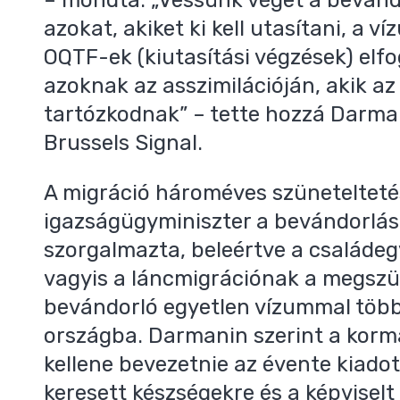
azokat, akiket ki kell utasítani, a v
OQTF-ek (kiutasítási végzések) elf
azoknak az asszimilációján, akik az
tartózkodnak” – tette hozzá Darman
Brussels Signal.
A migráció hároméves szünetelteté
igazságügyminiszter a bevándorlás
szorgalmazta, beleértve a családe
vagyis a láncmigrációnak a megszü
bevándorló egyetlen vízummal több
országba. Darmanin szerint a korm
kellene bevezetnie az évente kiado
keresett készségekre és a képvisel