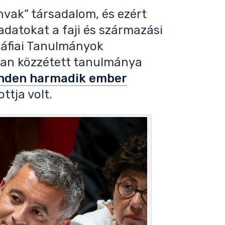
nvak” társadalom, és ezért
adatokat a faji és származási
ráfiai Tanulmányok
ban közzétett tanulmánya
nden harmadik ember
tja volt.