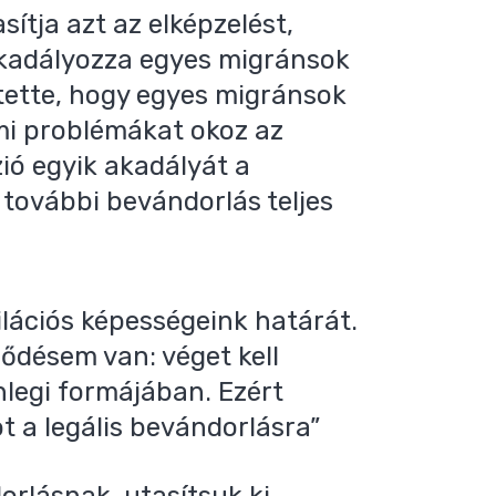
asítja azt az elképzelést,
akadályozza egyes migránsok
ntette, hogy egyes migránsok
ami problémákat okoz az
ió egyik akadályát a
további bevándorlás teljes
ilációs képességeink határát.
désem van: véget kell
legi formájában. Ezért
 a legális bevándorlásra”
rlásnak, utasítsuk ki