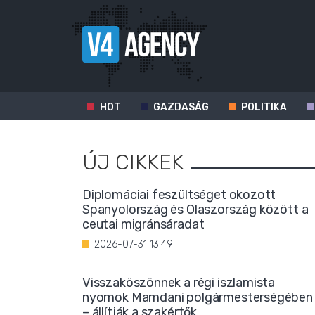
HOT
GAZDASÁG
POLITIKA
ÚJ CIKKEK
Diplomáciai feszültséget okozott
Spanyolország és Olaszország között a
ceutai migránsáradat
2026-07-31 13:49
Visszaköszönnek a régi iszlamista
nyomok Mamdani polgármesterségében
– állítják a szakértők