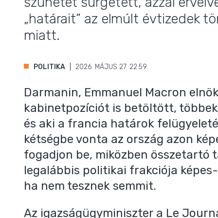
szünetet sürgetett, azzal érvelv
„határait” az elmúlt évtizedek 
miatt.
,
POLITIKA
2026. MÁJUS 27. 22:59
Darmanin, Emmanuel Macron elnök p
kabinetpozíciót is betöltött, többe
és aki a francia határok felügyeletéé
kétségbe vonta az ország azon kép
fogadjon be, miközben összetartó 
legalábbis politikai frakciója képes
ha nem tesznek semmit.
Az igazságügyminiszter a Le Jour