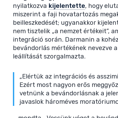
nyilatkozva
kijelentette
, hogy elut
miszerint a faji hovatartozás meg
beilleszkedését; ugyanakkor kijele
nem tisztelik „a nemzet értékeit”, 
integráció során. Darmanin a kohéz
bevándorlás mértékének nevezve a 
leállítását szorgalmazta.
„Elértük az integrációs és asszim
Ezért most nagyon erős meggyőző
vetnünk a bevándorlásnak a jelen
javaslok hároméves moratóriumot
– mondta. „Vessünk véget a bevándo