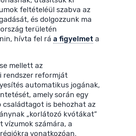
ízumok feltételéül szabva az
ogadását, és dolgozzunk ma
 ország területén
in, hívta fel rá
a figyelmet
a
se mellett az
i rendszer reformját
gyesítés automatikus jogának,
ntetését, amely során egy
 családtagot is behozhat az
ánynak „korlátozó kvótákat”
tt vízumok számára, a
t régiókra vonatkozóan.