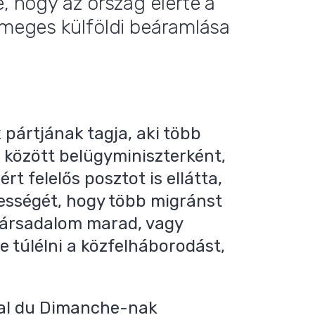
e, hogy az ország elérte a
tömeges külföldi beáramlása
ártjának tagja, aki több
k között belügyminiszterként,
rt felelős posztot is ellátta,
ességét, hogy több migránst
társadalom marad, vagy
-e túlélni a közfelháborodást,
nal du Dimanche-nak