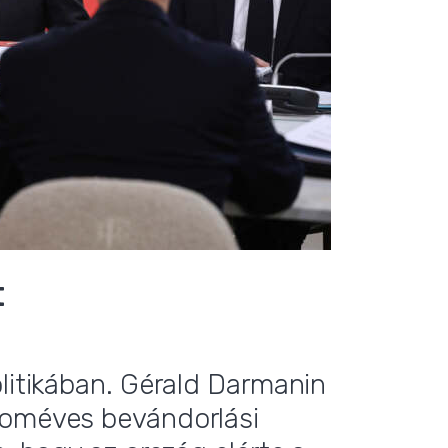
t
olitikában. Gérald Darmanin
roméves bevándorlási