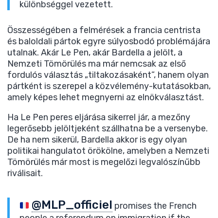
különbséggel vezetett.
Összességében a felmérések a francia centrista
és baloldali pártok egyre súlyosbodó problémájára
utalnak. Akár Le Pen, akár Bardella a jelölt, a
Nemzeti Tömörülés ma már nemcsak az első
fordulós választás „tiltakozásaként”, hanem olyan
pártként is szerepel a közvélemény-kutatásokban,
amely képes lehet megnyerni az elnökválasztást.
Ha Le Pen peres eljárása sikerrel jár, a mezőny
legerősebb jelöltjeként szállhatna be a versenybe.
De ha nem sikerül, Bardella akkor is egy olyan
politikai hangulatot örökölne, amelyben a Nemzeti
Tömörülés már most is megelőzi legvalószínűbb
riválisait.
@MLP_officiel
promises the French
people a referendum on immigration if the