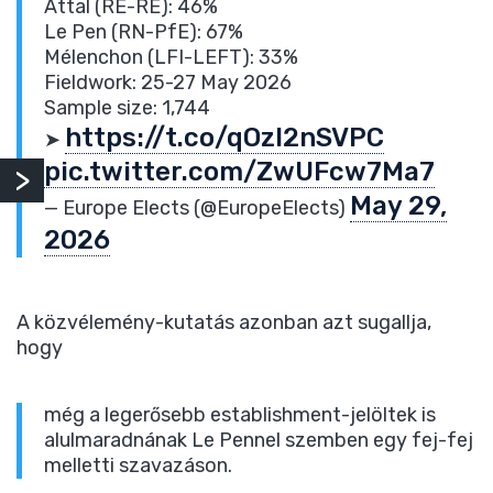
Attal (RE-RE): 46%
Le Pen (RN-PfE): 67%
Mélenchon (LFI-LEFT): 33%
Fieldwork: 25-27 May 2026
Sample size: 1,744
https://t.co/qOzl2nSVPC
➤
pic.twitter.com/ZwUFcw7Ma7
May 29,
— Europe Elects (@EuropeElects)
2026
A közvélemény-kutatás azonban azt sugallja,
hogy
még a legerősebb establishment-jelöltek is
alulmaradnának Le Pennel szemben egy fej-fej
melletti szavazáson.