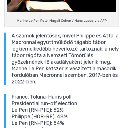
Marine Le Pen Fotó: Magali Cohen / Hans Lucas via AFP
A számok jelentősek, mivel Philippe és Attal a
Macronnal együttműködő tágabb tábor
legkiemelkedőbb nevei közé tartoznak, amely
tábor régóta a Nemzeti Tömörülés
győzelmének fő akadályaként jelenik meg.
Marine Le Pen kétszer is veszített a második
fordulóban Macronnal szemben, 2017-ben és
2022-ben.
France, Toluna-Harris poll:
Presidential run-off election
Le Pen (RN-PfE): 52%
Philippe (HOR-RE): 48%
Le Pen (RN-PfE): 54%