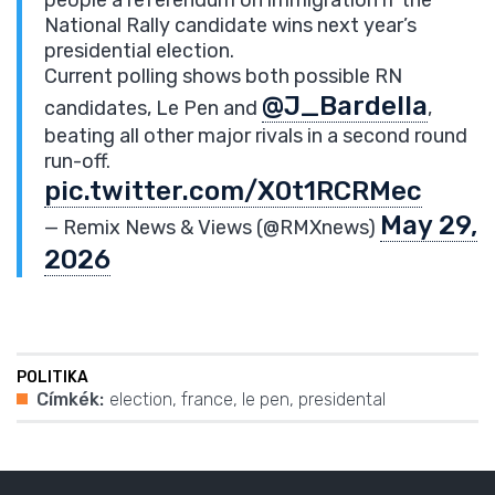
National Rally candidate wins next year’s
presidential election.
Current polling shows both possible RN
@J_Bardella
candidates, Le Pen and
,
beating all other major rivals in a second round
run-off.
pic.twitter.com/X0t1RCRMec
May 29,
— Remix News & Views (@RMXnews)
2026
POLITIKA
Címkék:
election
,
france
,
le pen
,
presidental