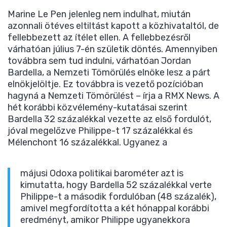
Marine Le Pen jelenleg nem indulhat, miután
azonnali ötéves eltiltást kapott a közhivataltól, de
fellebbezett az ítélet ellen. A fellebbezésről
várhatóan július 7-én születik döntés. Amennyiben
továbbra sem tud indulni, várhatóan Jordan
Bardella, a Nemzeti Tömörülés elnöke lesz a párt
elnökjelöltje. Ez továbbra is vezető pozícióban
hagyná a Nemzeti Tömörülést – írja a RMX News. A
hét korábbi közvélemény-kutatásai szerint
Bardella 32 százalékkal vezette az első fordulót,
jóval megelőzve Philippe-t 17 százalékkal és
Mélenchont 16 százalékkal. Ugyanez a
májusi Odoxa politikai barométer azt is
kimutatta, hogy Bardella 52 százalékkal verte
Philippe-t a második fordulóban (48 százalék),
amivel megfordította a két hónappal korábbi
eredményt, amikor Philippe ugyanekkora