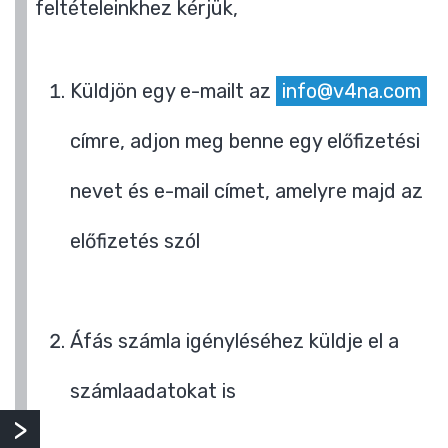
feltételeinkhez kérjük,
Küldjön egy e-mailt az
info@v4na.com
címre, adjon meg benne egy előfizetési
nevet és e-mail címet, amelyre majd az
előfizetés szól
Áfás számla igényléséhez küldje el a
számlaadatokat is