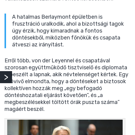
A hatalmas Berlaymont épületben is
frusztráció uralkodik, ahol a bizottsági tagok
úgy érzik, hogy kimaradnak a fontos
döntésekből, miközben főnökük és csapata
átveszi az irányítást.
Erről több, von der Leyennel és csapatával
szorosan együttműködő tisztviselő és diplomata
is beszélt a lapnak, akik névtelenséget kértek. Egy
szóvivő elmondta, hogy a döntéseket a biztosok
kollektíven hozzák meg „egy befogadó
döntéshozatali eljárást követően”, és „a
megbeszélésekkel töltött órák puszta száma”
magáért beszél.