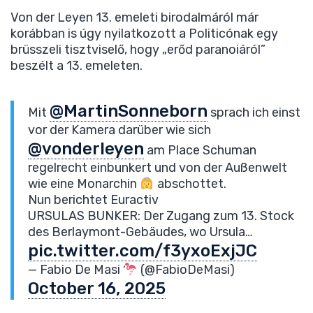
Von der Leyen 13. emeleti birodalmáról már
korábban is úgy nyilatkozott a Politicónak egy
brüsszeli tisztviselő, hogy „erőd paranoiáról”
beszélt a 13. emeleten.
@MartinSonneborn
Mit
sprach ich einst
vor der Kamera darüber wie sich
@vonderleyen
am Place Schuman
regelrecht einbunkert und von der Außenwelt
wie eine Monarchin
abschottet.
Nun berichtet Euractiv
URSULAS BUNKER: Der Zugang zum 13. Stock
des Berlaymont-Gebäudes, wo Ursula…
pic.twitter.com/f3yxoExjJC
— Fabio De Masi
(@FabioDeMasi)
October 16, 2025