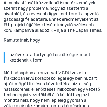
A munkastílusát közvetlenül ismerő személyek
szerint nagy probléma, hogy ez szétteríti a
hivatalát, és kevesebb figyelmet fordít alapvető
gazdasági feladataira. Ennek eredményeként az
EU-projekt újjáélesztésére irányuló szélesebb
körű kampánya akadozik – írja a The Japan Times.
Rámutatnak, hogy
az évek óta fortyogó feszültségek most
kezdenek kiforrni.
Múlt hónapban a konzervatív CDU vezette
frakcióban lévő korábbi kollégái egy berlini, zárt
ajtók mögötti ülésen követelték a bizottság
hatáskörének ellenőrzését, miközben egy vezető
technológiai vezetőkből álló küldöttség azt
mondta neki, hogy nem lép elég gyorsan a
vállalkozások számára fontos kérdésekben.