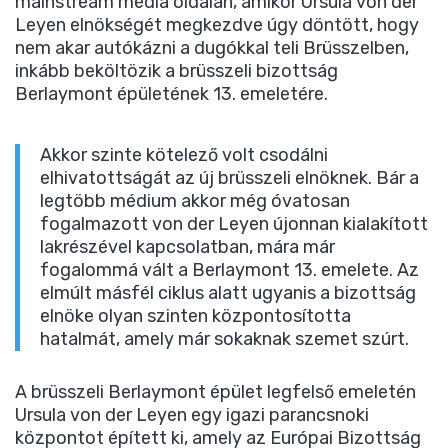
mainstream média oldalán, amikor Ursula von der
Leyen elnökségét megkezdve úgy döntött, hogy
nem akar autókázni a dugókkal teli Brüsszelben,
inkább beköltözik a brüsszeli bizottság
Berlaymont épületének 13. emeletére.
Akkor szinte kötelező volt csodálni
elhivatottságát az új brüsszeli elnöknek. Bár a
legtöbb médium akkor még óvatosan
fogalmazott von der Leyen újonnan kialakított
lakrészével kapcsolatban, mára már
fogalommá vált a Berlaymont 13. emelete. Az
elmúlt másfél ciklus alatt ugyanis a bizottság
elnöke olyan szinten központosította
hatalmát, amely már sokaknak szemet szúrt.
A brüsszeli Berlaymont épület legfelső emeletén
Ursula von der Leyen egy igazi parancsnoki
központot épített ki, amely az Európai Bizottság