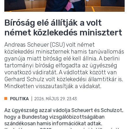
Bíróság elé állítják a volt
német közlekedés minisztert
Andreas Scheuer (CSU) volt német
közlekedési miniszternek hamis tanúvallomás
gyanúja miatt bíróság elé kell állnia. A berlini
tartományi bíróság elfogadta az ügyészség
vonatkozó vádiratát. A vádlottak között van
Gerhard Schulz volt közlekedési államtitkár is.
Mindketten visszautasítják a vádakat.
POLITIKA
2026. MÁJUS 29. 23:43
Az ügyészség azzal vádolja Scheuert és Schulzot,
hogy a Bundestag vizsgálóbizottságában
szándékosan hamis információkat adtak.