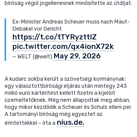
bíróság végül jogellenesnek minősítette az útdíjat.
Ex-Minister Andreas Scheuer muss nach Maut-
Debakel vor Gericht
https://t.co/tTYRyzttIZ
pic.twitter.com/qx4ionX72k
May 29, 2026
— WELT (@welt)
A kudarc sokba került a szövetségi kormánynak:
egy választottbírósági eljárás után mintegy 243
millió euró kártérítést kellett fizetni a kijelölt
üzemeltetőknek. Még nem állapodtak meg abban,
hogy mikor kezdődik a Scheuer és Schulz elleni per.
A tartományi bíróság még egyeztet az
nius.de.
érintettekkel – írta a