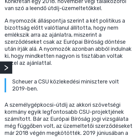
Konkrétan egy 2018. november végi találkozóról
van szó a leendő útdíj-üzemeltetőkkel.
A nyomozók álláspontja szerint a két politikus a
bizottság előtt valótlanul állította, hogy nem
emlékszik arra az ajánlatra, miszerint a
szerződéseket csak az Európai Bíróság döntése
után írják alá. A nyomozók azonban abból indulnak
ki, hogy mindketten nagyon is tisztában voltak
ezzel az ajánlattal.
Scheuer a CSU közlekedési minisztere volt
2019-ben.
A személygépkocsi-útdíj az akkori szövetségi
kormány egyik legfontosabb CSU-projektjének
számított. Bár az Európai Bíróság jogi vizsgálata
még függőben volt, az üzemeltetői szerződéseket
már 2018 végén megkötötték. 2019 júniusában a