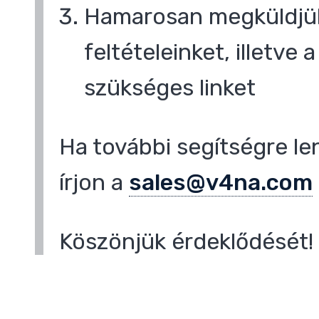
Hamarosan megküldjük
feltételeinket, illetve
,
szükséges linket
Ha további segítségre le
írjon a
sales@v4na.com
Köszönjük érdeklődését!