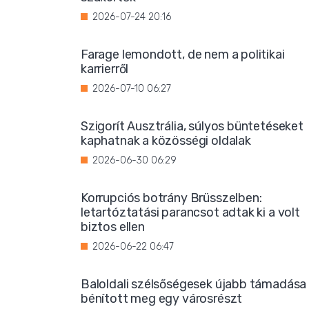
2026-07-24 20:16
Farage lemondott, de nem a politikai
karrierről
2026-07-10 06:27
Szigorít Ausztrália, súlyos büntetéseket
kaphatnak a közösségi oldalak
2026-06-30 06:29
Korrupciós botrány Brüsszelben:
letartóztatási parancsot adtak ki a volt
biztos ellen
2026-06-22 06:47
Baloldali szélsőségesek újabb támadása
bénított meg egy városrészt