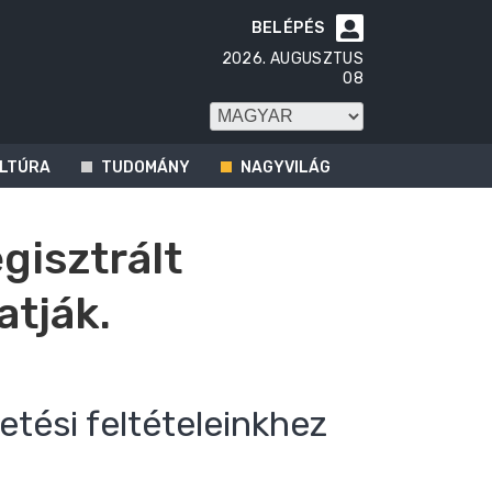
BELÉPÉS

2026. AUGUSZTUS
08
LTÚRA
TUDOMÁNY
NAGYVILÁG
egisztrált
atják.
etési feltételeinkhez