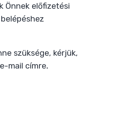
 Önnek előfizetési
 a belépéshez
nne szüksége, kérjük,
e-mail címre.