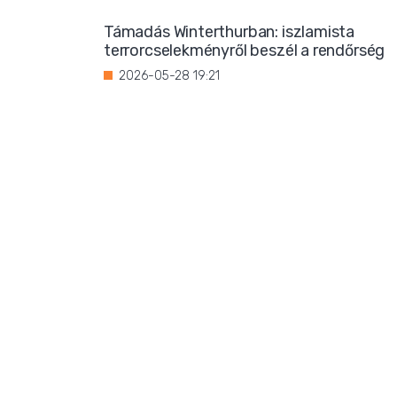
Támadás Winterthurban: iszlamista
terrorcselekményről beszél a rendőrség
2026-05-28 19:21
Bevándorlási stop jöhet
Franciaországban?
2026-05-27 22:59
Három magrebi férfi elfoglalt egy házat
Ibizán
2026-05-26 22:02
Titkos luxus: Ursula von der Leyen
korántsem olyan szerény, mint
amilyennek mutatni akarja magát
2026-05-25 08:25