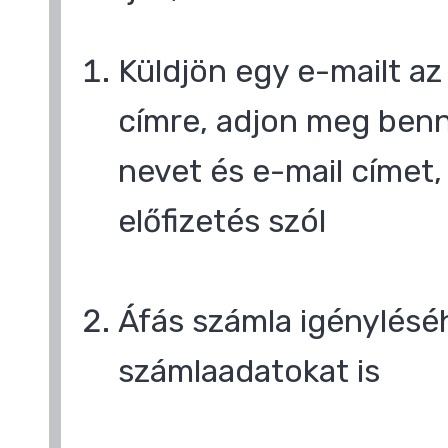
Küldjön egy e-mailt a
címre, adjon meg benn
nevet és e-mail címet,
előfizetés szól
Áfás számla igényléséh
számlaadatokat is