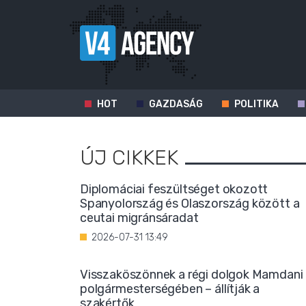
HOT
GAZDASÁG
POLITIKA
ÚJ CIKKEK
Diplomáciai feszültséget okozott
Spanyolország és Olaszország között a
ceutai migránsáradat
2026-07-31 13:49
Visszaköszönnek a régi dolgok Mamdani
polgármesterségében – állítják a
szakértők