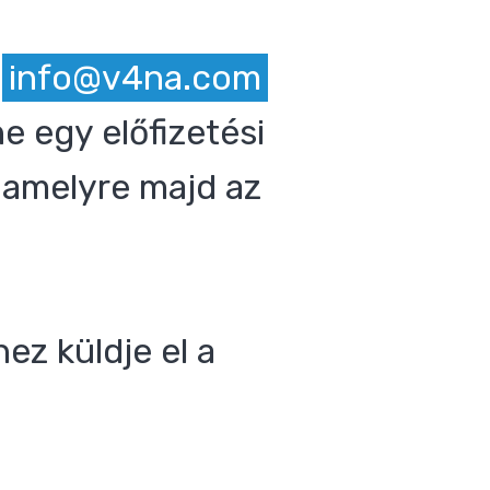
z
info@v4na.com
e egy előfizetési
 amelyre majd az
ez küldje el a