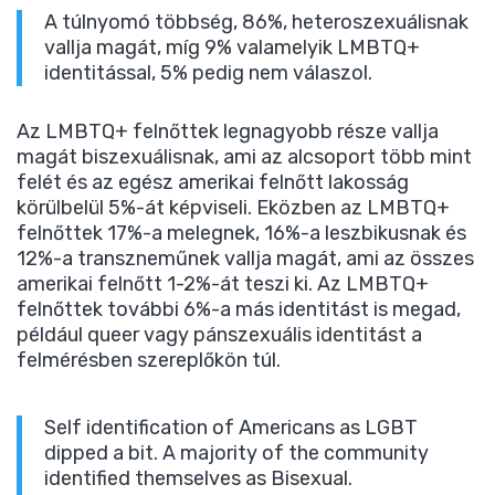
A túlnyomó többség, 86%, heteroszexuálisnak
vallja magát, míg 9% valamelyik LMBTQ+
identitással, 5% pedig nem válaszol.
Az LMBTQ+ felnőttek legnagyobb része vallja
magát biszexuálisnak, ami az alcsoport több mint
felét és az egész amerikai felnőtt lakosság
körülbelül 5%-át képviseli. Eközben az LMBTQ+
felnőttek 17%-a melegnek, 16%-a leszbikusnak és
12%-a transzneműnek vallja magát, ami az összes
amerikai felnőtt 1-2%-át teszi ki. Az LMBTQ+
felnőttek további 6%-a más identitást is megad,
például queer vagy pánszexuális identitást a
felmérésben szereplőkön túl.
Self identification of Americans as LGBT
dipped a bit. A majority of the community
identified themselves as Bisexual.