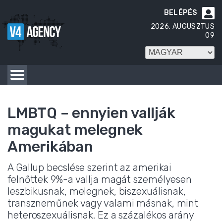
BELÉPÉS

2026. AUGUSZTUS
09
LMBTQ – ennyien vallják
magukat melegnek
Amerikában
A Gallup becslése szerint az amerikai
felnőttek 9%-a vallja magát személyesen
leszbikusnak, melegnek, biszexuálisnak,
transzneműnek vagy valami másnak, mint
heteroszexuálisnak. Ez a százalékos arány