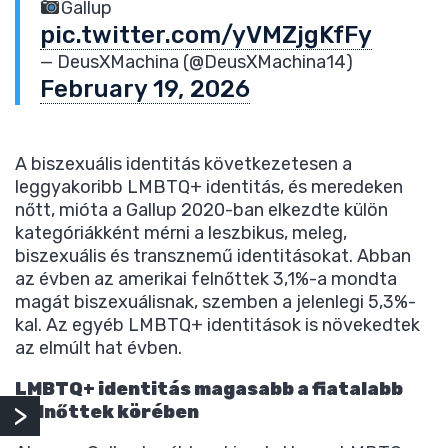
Gallup
pic.twitter.com/yVMZjgKfFy
— DeusXMachina (@DeusXMachina14)
February 19, 2026
A biszexuális identitás következetesen a
leggyakoribb LMBTQ+ identitás, és meredeken
nőtt, mióta a Gallup 2020-ban elkezdte külön
kategóriákként mérni a leszbikus, meleg,
biszexuális és transznemű identitásokat. Abban
az évben az amerikai felnőttek 3,1%-a mondta
magát biszexuálisnak, szemben a jelenlegi 5,3%-
kal. Az egyéb LMBTQ+ identitások is növekedtek
az elmúlt hat évben.
LMBTQ+ identitás magasabb a fiatalabb
felnőttek körében