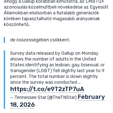
Ahogy a Gallup korábban kimutatta, az LMBTQ+
azonosulás közelmúltbeli növekedése az Egyesült
Államokban elsősorban a fiatalabb generációk
körében tapasztalható magasabb arányoknak
köszönhető,
de összességében csökkent.
Survey data released by Gallup on Monday
shows the number of adults in the United
States identifying as lesbian, gay, bisexual, or
transgender (LGBT) fell slightly last year to 9
percent. The total number is down slightly
since the survey was conducted …
https://t.co/e9T2zTP7uA
February
— Tennessee Star (@TheTNStar)
18, 2026