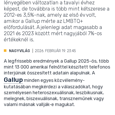
lényegében változatlan a tavalyi évhez
képest, de továbbra is több mint kétszerese a
2012-es 3,5%-nak, amely az első év volt,
amikor a Gallup mérte az LMBTQ+
előfordulását. A jelenlegi adat magasabb a
2021 és 2023 között mért nagyjából 7%-os
értékeknél is.
NAGYVILÁG
2026. FEBRUÁR 19. 23:45
A legfrissebb eredmények a Gallup 2025-ös, több
mint 13 000 amerikai felnőttel készített telefonos
interjúinak összesített adatain alapulnak. A
Gallup
minden egyes közvélemény-
kutatásában megkérdezi a válaszadókat, hogy
személyesen heteroszexuálisnak, leszbikusnak,
melegnek, biszexuálisnak, transzneműnek vagy
valami másnak vallják-e magukat.