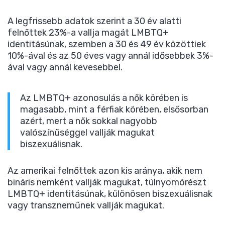
A legfrissebb adatok szerint a 30 év alatti
felnőttek 23%-a vallja magát LMBTQ+
identitásúnak, szemben a 30 és 49 év közöttiek
10%-ával és az 50 éves vagy annál idősebbek 3%-
ával vagy annál kevesebbel.
Az LMBTQ+ azonosulás a nők körében is
magasabb, mint a férfiak körében, elsősorban
azért, mert a nők sokkal nagyobb
valószínűséggel vallják magukat
biszexuálisnak.
Az amerikai felnőttek azon kis aránya, akik nem
bináris nemként vallják magukat, túlnyomórészt
LMBTQ+ identitásúnak, különösen biszexuálisnak
vagy transzneműnek vallják magukat.