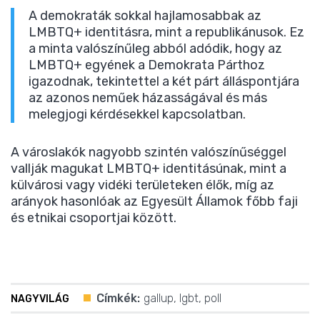
A demokraták sokkal hajlamosabbak az
LMBTQ+ identitásra, mint a republikánusok. Ez
a minta valószínűleg abból adódik, hogy az
LMBTQ+ egyének a Demokrata Párthoz
igazodnak, tekintettel a két párt álláspontjára
az azonos neműek házasságával és más
melegjogi kérdésekkel kapcsolatban.
A városlakók nagyobb szintén valószínűséggel
vallják magukat LMBTQ+ identitásúnak, mint a
külvárosi vagy vidéki területeken élők, míg az
arányok hasonlóak az Egyesült Államok főbb faji
és etnikai csoportjai között.
Címkék:
gallup
,
lgbt
,
poll
NAGYVILÁG