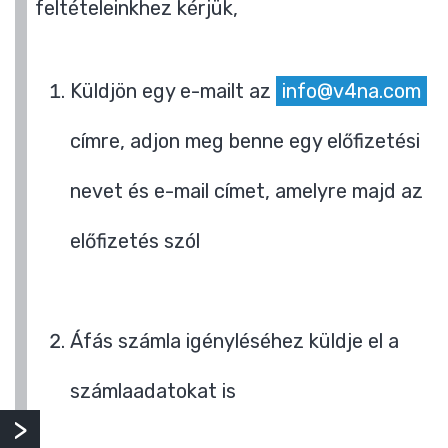
feltételeinkhez kérjük,
Küldjön egy e-mailt az
info@v4na.com
címre, adjon meg benne egy előfizetési
nevet és e-mail címet, amelyre majd az
előfizetés szól
Áfás számla igényléséhez küldje el a
számlaadatokat is