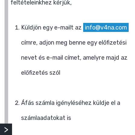
feltételeinkhez kérjük,
Küldjön egy e-mailt az
info@v4na.com
címre, adjon meg benne egy előfizetési
nevet és e-mail címet, amelyre majd az
előfizetés szól
Áfás számla igényléséhez küldje el a
számlaadatokat is