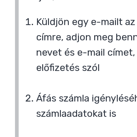
Küldjön egy e-mailt a
címre, adjon meg benn
nevet és e-mail címet,
előfizetés szól
Áfás számla igényléséh
számlaadatokat is