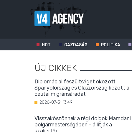
HOT
GAZDASÁG
POLITIKA
ÚJ CIKKEK
Diplomáciai feszültséget okozott
Spanyolország és Olaszország között a
ceutai migránsáradat
2026-07-31 13:49
Visszaköszönnek a régi dolgok Mamdani
polgármesterségében – állítják a
szakértők