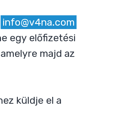
z
info@v4na.com
e egy előfizetési
 amelyre majd az
ez küldje el a