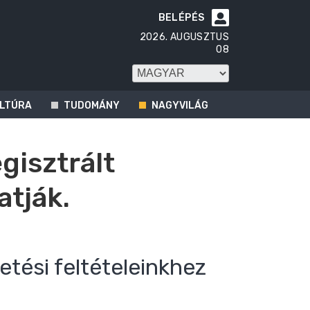
BELÉPÉS

2026. AUGUSZTUS
08
LTÚRA
TUDOMÁNY
NAGYVILÁG
egisztrált
atják.
etési feltételeinkhez