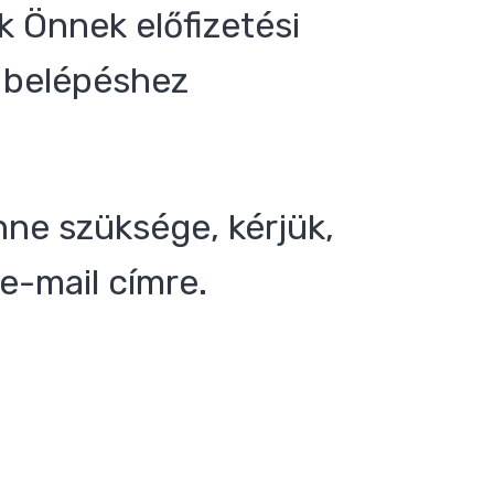
 Önnek előfizetési
 a belépéshez
nne szüksége, kérjük,
e-mail címre.