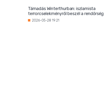
Támadás Winterthurban: iszlamista
terrorcselekményről beszél a rendőrség
2026-05-28 19:21
Bevándorlási stop jöhet
Franciaországban?
2026-05-27 22:59
Három magrebi férfi elfoglalt egy házat
Ibizán
2026-05-26 22:02
Titkos luxus: Ursula von der Leyen
korántsem olyan szerény, mint
amilyennek mutatni akarja magát
2026-05-25 08:25