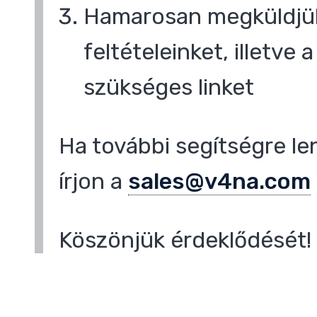
Hamarosan megküldjük
feltételeinket, illetve
,
szükséges linket
Ha további segítségre le
írjon a
sales@v4na.com
Köszönjük érdeklődését!