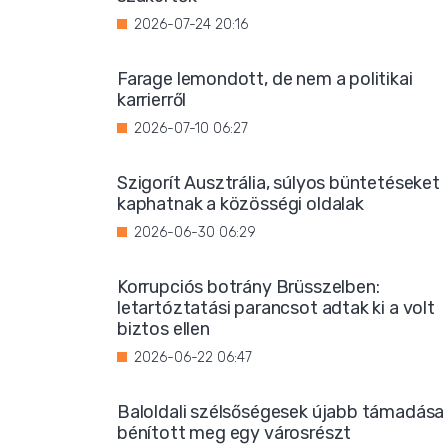
2026-07-24 20:16
Farage lemondott, de nem a politikai
karrierről
2026-07-10 06:27
Szigorít Ausztrália, súlyos büntetéseket
kaphatnak a közösségi oldalak
2026-06-30 06:29
Korrupciós botrány Brüsszelben:
letartóztatási parancsot adtak ki a volt
biztos ellen
2026-06-22 06:47
Baloldali szélsőségesek újabb támadása
bénított meg egy városrészt