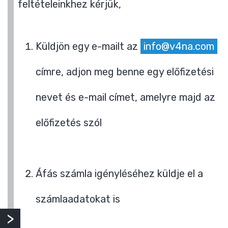
feltételeinkhez kérjük,
Küldjön egy e-mailt az
info@v4na.com
címre, adjon meg benne egy előfizetési
nevet és e-mail címet, amelyre majd az
előfizetés szól
Áfás számla igényléséhez küldje el a
számlaadatokat is