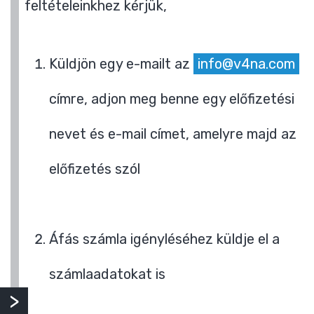
feltételeinkhez kérjük,
Küldjön egy e-mailt az
info@v4na.com
címre, adjon meg benne egy előfizetési
nevet és e-mail címet, amelyre majd az
előfizetés szól
Áfás számla igényléséhez küldje el a
számlaadatokat is