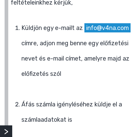
feltételeinkhez kérjük,
Küldjön egy e-mailt az
info@v4na.com
címre, adjon meg benne egy előfizetési
nevet és e-mail címet, amelyre majd az
előfizetés szól
Áfás számla igényléséhez küldje el a
számlaadatokat is