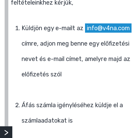
feltételeinkhez kérjük,
Küldjön egy e-mailt az
info@v4na.com
címre, adjon meg benne egy előfizetési
nevet és e-mail címet, amelyre majd az
előfizetés szól
Áfás számla igényléséhez küldje el a
számlaadatokat is