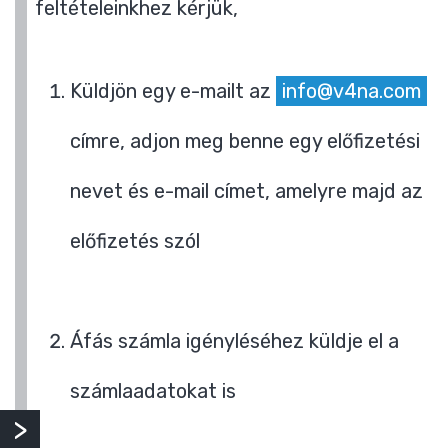
feltételeinkhez kérjük,
Küldjön egy e-mailt az
info@v4na.com
címre, adjon meg benne egy előfizetési
nevet és e-mail címet, amelyre majd az
előfizetés szól
Áfás számla igényléséhez küldje el a
számlaadatokat is