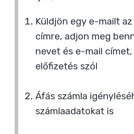
Küldjön egy e-mailt a
címre, adjon meg benn
nevet és e-mail címet,
előfizetés szól
,
Áfás számla igényléséh
számlaadatokat is