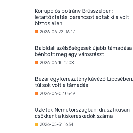
Korrupciós botrány Brüsszelben:
letartóztatási parancsot adtak ki a volt
biztos ellen
2026-06-22 06:47
Baloldali szélsőségesek újabb támadása
bénított meg egy városrészt
2026-06-10 12:08
Bezár egy keresztény kávézó Lipcsében
túl sok volt a támadás
2026-06-02 05:19
Üzletek Németországban: drasztikusan
csökkent a kiskereskedők száma
2026-05-31 16:34