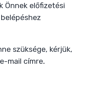
 Önnek előfizetési
 a belépéshez
nne szüksége, kérjük,
e-mail címre.