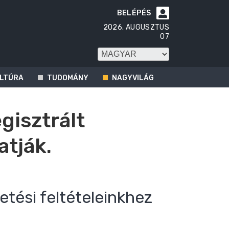
BELÉPÉS

2026. AUGUSZTUS
07
LTÚRA
TUDOMÁNY
NAGYVILÁG
egisztrált
atják.
etési feltételeinkhez