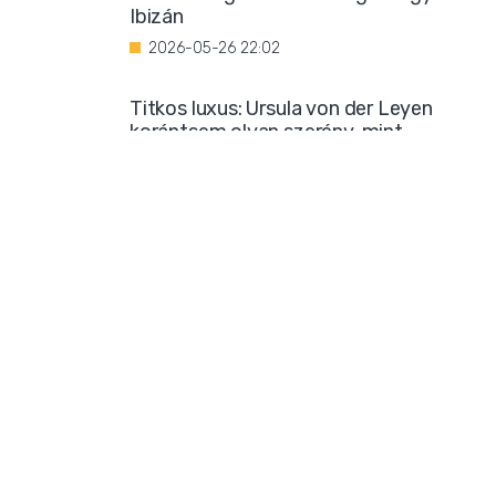
Ibizán
2026-05-26 22:02
Titkos luxus: Ursula von der Leyen
korántsem olyan szerény, mint
amilyennek mutatni akarja magát
2026-05-25 08:25
Iszlamizáció: így ássa alá a Muszlim
Testvériség a nyugati társadalmat
2026-05-24 21:54
Borzalmas bűncselekménnyel
gyanúsítanak egy marokkói bevándorlót
2026-05-23 18:23
Mára már biztos: sok klímatudós