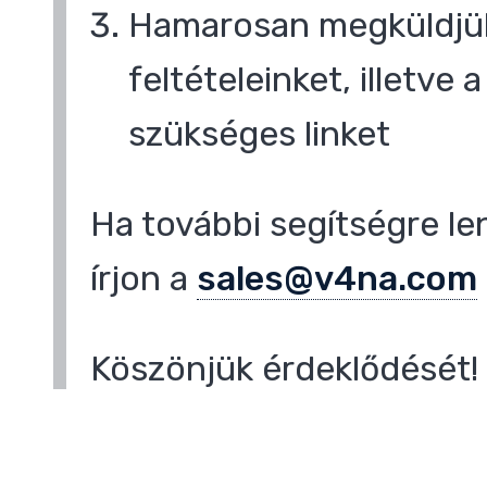
Hamarosan megküldjük
feltételeinket, illetve
szükséges linket
Ha további segítségre le
írjon a
sales@v4na.com
Köszönjük érdeklődését!