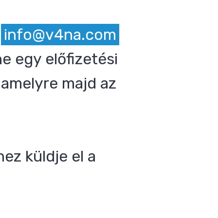
z
info@v4na.com
e egy előfizetési
 amelyre majd az
ez küldje el a