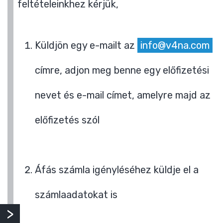
feltételeinkhez kérjük,
Küldjön egy e-mailt az
info@v4na.com
címre, adjon meg benne egy előfizetési
nevet és e-mail címet, amelyre majd az
előfizetés szól
Áfás számla igényléséhez küldje el a
számlaadatokat is