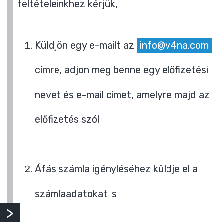
feltételeinkhez kérjük,
Küldjön egy e-mailt az
info@v4na.com
címre, adjon meg benne egy előfizetési
nevet és e-mail címet, amelyre majd az
előfizetés szól
Áfás számla igényléséhez küldje el a
számlaadatokat is