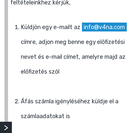
feltételeinkhez kérjük,
Küldjön egy e-mailt az
info@v4na.com
címre, adjon meg benne egy előfizetési
nevet és e-mail címet, amelyre majd az
előfizetés szól
Áfás számla igényléséhez küldje el a
számlaadatokat is