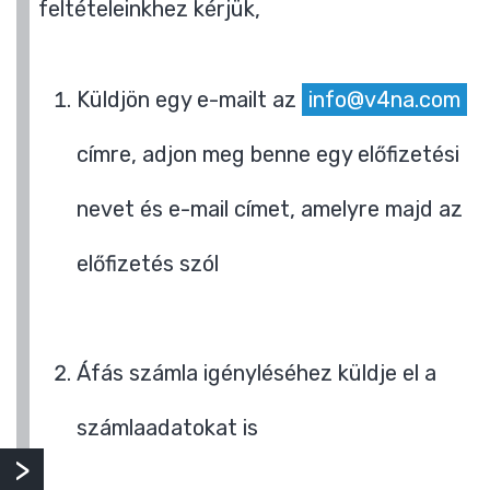
feltételeinkhez kérjük,
Küldjön egy e-mailt az
info@v4na.com
címre, adjon meg benne egy előfizetési
nevet és e-mail címet, amelyre majd az
előfizetés szól
Áfás számla igényléséhez küldje el a
számlaadatokat is