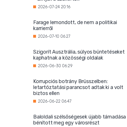
2026-07-24 20:16
Farage lemondott, de nem a politikai
karrierről
2026-07-10 06:27
Szigorít Ausztrália, súlyos büntetéseket
kaphatnak a közösségi oldalak
2026-06-30 06:29
Korrupciós botrány Brüsszelben:
letartóztatási parancsot adtak ki a volt
biztos ellen
2026-06-22 06:47
Baloldali szélsőségesek újabb támadása
bénított meg egy városrészt