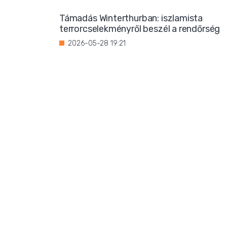
Támadás Winterthurban: iszlamista
terrorcselekményről beszél a rendőrség
2026-05-28 19:21
Bevándorlási stop jöhet
Franciaországban?
2026-05-27 22:59
Három magrebi férfi elfoglalt egy házat
Ibizán
2026-05-26 22:02
Titkos luxus: Ursula von der Leyen
korántsem olyan szerény, mint
amilyennek mutatni akarja magát
2026-05-25 08:25