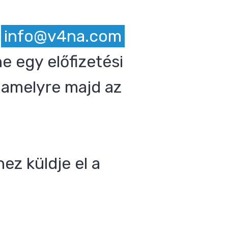
z
info@v4na.com
e egy előfizetési
 amelyre majd az
ez küldje el a