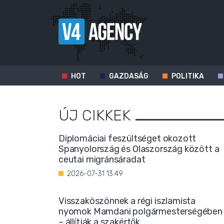
HOT
GAZDASÁG
POLITIKA
ÚJ CIKKEK
Diplomáciai feszültséget okozott
Spanyolország és Olaszország között a
ceutai migránsáradat
2026-07-31 13:49
Visszaköszönnek a régi iszlamista
nyomok Mamdani polgármesterségében
– állítják a szakértők