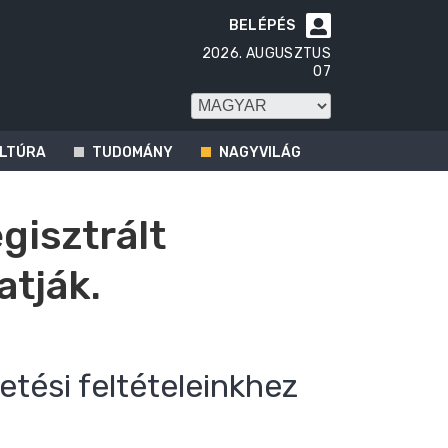
BELÉPÉS

2026. AUGUSZTUS
07
LTÚRA
TUDOMÁNY
NAGYVILÁG
egisztrált
atják.
etési feltételeinkhez