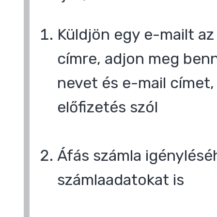
Küldjön egy e-mailt a
címre, adjon meg benn
nevet és e-mail címet,
előfizetés szól
Áfás számla igényléséh
számlaadatokat is