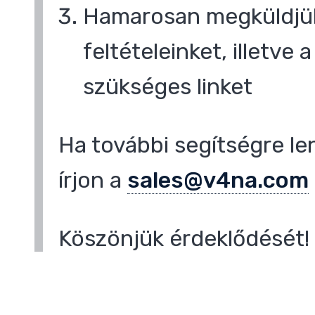
Hamarosan megküldjük
feltételeinket, illetve
,
szükséges linket
Ha további segítségre le
írjon a
sales@v4na.com
Köszönjük érdeklődését!