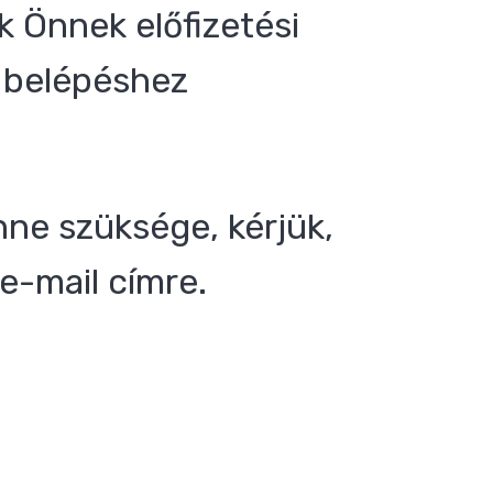
 Önnek előfizetési
 a belépéshez
nne szüksége, kérjük,
e-mail címre.