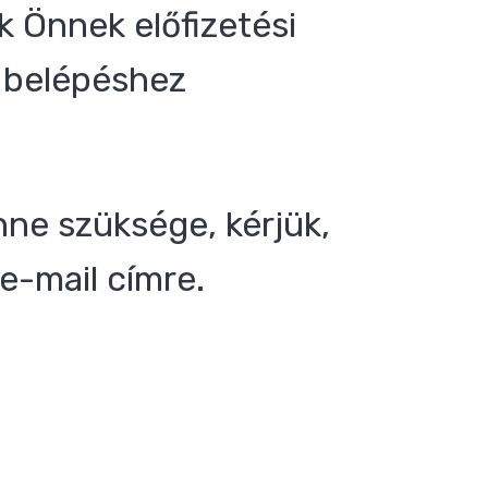
 Önnek előfizetési
 a belépéshez
nne szüksége, kérjük,
e-mail címre.