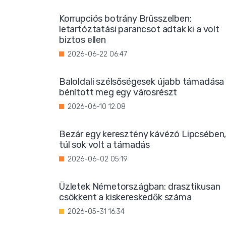
Korrupciós botrány Brüsszelben:
letartóztatási parancsot adtak ki a volt
biztos ellen
2026-06-22 06:47
Baloldali szélsőségesek újabb támadása
bénított meg egy városrészt
2026-06-10 12:08
Bezár egy keresztény kávézó Lipcsében
túl sok volt a támadás
2026-06-02 05:19
Üzletek Németországban: drasztikusan
csökkent a kiskereskedők száma
2026-05-31 16:34