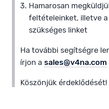
Hamarosan megküldjük
feltételeinket, illetve
szükséges linket
Ha további segítségre le
írjon a
sales@v4na.com
Köszönjük érdeklődését!