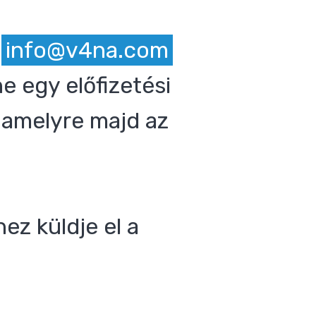
z
info@v4na.com
e egy előfizetési
 amelyre majd az
ez küldje el a