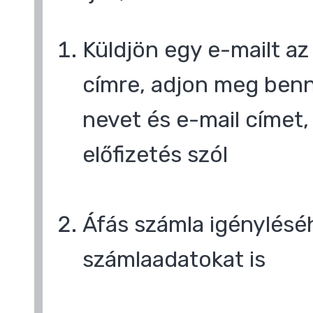
Küldjön egy e-mailt a
címre, adjon meg benn
nevet és e-mail címet,
előfizetés szól
,
Áfás számla igényléséh
számlaadatokat is