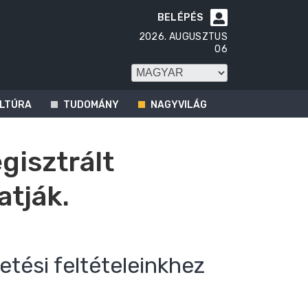
BELÉPÉS

2026. AUGUSZTUS
06
LTÚRA
TUDOMÁNY
NAGYVILÁG
egisztrált
atják.
etési feltételeinkhez