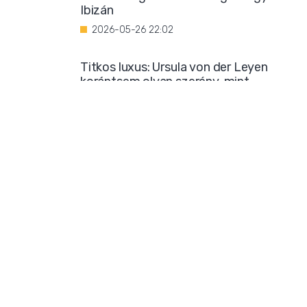
Ibizán
2026-05-26 22:02
Titkos luxus: Ursula von der Leyen
korántsem olyan szerény, mint
amilyennek mutatni akarja magát
2026-05-25 08:25
Iszlamizáció: így ássa alá a Muszlim
Testvériség a nyugati társadalmat
2026-05-24 21:54
Borzalmas bűncselekménnyel
gyanúsítanak egy marokkói bevándorlót
2026-05-23 18:23
Mára már biztos: sok klímatudós