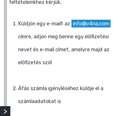
feltételeinkhez kérjük,
Küldjön egy e-mailt az
info@v4na.com
címre, adjon meg benne egy előfizetési
nevet és e-mail címet, amelyre majd az
előfizetés szól
Áfás számla igényléséhez küldje el a
számlaadatokat is