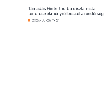
Támadás Winterthurban: iszlamista
terrorcselekményről beszél a rendőrség
2026-05-28 19:21
Bevándorlási stop jöhet
Franciaországban?
2026-05-27 22:59
Három magrebi férfi elfoglalt egy házat
Ibizán
2026-05-26 22:02
Titkos luxus: Ursula von der Leyen
korántsem olyan szerény, mint
amilyennek mutatni akarja magát
2026-05-25 08:25