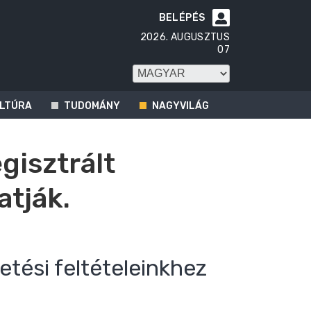
BELÉPÉS

2026. AUGUSZTUS
07
LTÚRA
TUDOMÁNY
NAGYVILÁG
egisztrált
atják.
etési feltételeinkhez