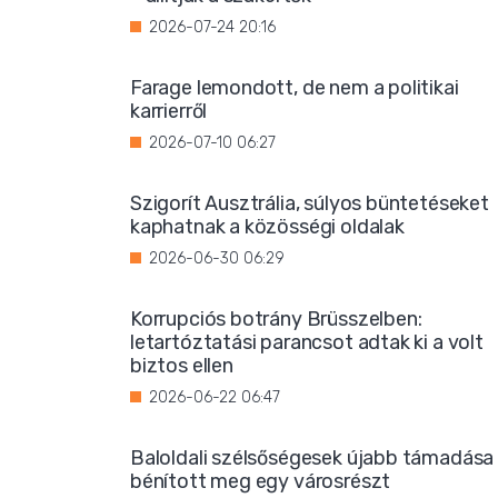
2026-07-24 20:16
Farage lemondott, de nem a politikai
karrierről
2026-07-10 06:27
Szigorít Ausztrália, súlyos büntetéseket
kaphatnak a közösségi oldalak
2026-06-30 06:29
Korrupciós botrány Brüsszelben:
letartóztatási parancsot adtak ki a volt
biztos ellen
2026-06-22 06:47
Baloldali szélsőségesek újabb támadása
bénított meg egy városrészt