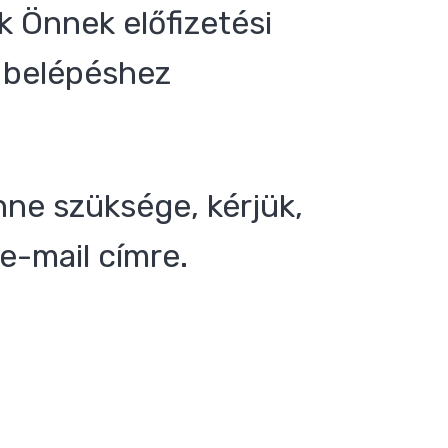
 Önnek előfizetési
 a belépéshez
nne szüksége, kérjük,
e-mail címre.