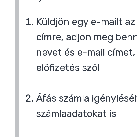
Küldjön egy e-mailt a
címre, adjon meg benn
nevet és e-mail címet,
előfizetés szól
Áfás számla igényléséh
számlaadatokat is