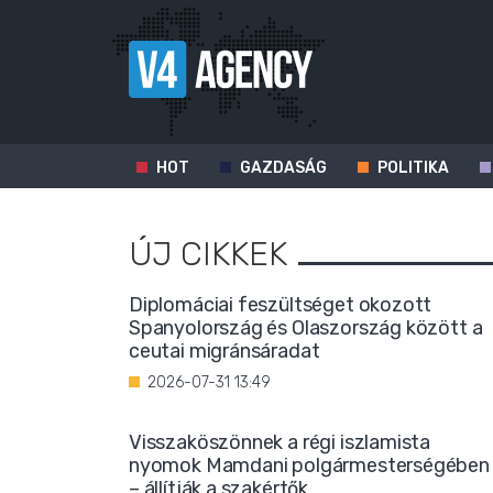
HOT
GAZDASÁG
POLITIKA
ÚJ CIKKEK
Diplomáciai feszültséget okozott
Spanyolország és Olaszország között a
ceutai migránsáradat
2026-07-31 13:49
Visszaköszönnek a régi iszlamista
nyomok Mamdani polgármesterségében
– állítják a szakértők