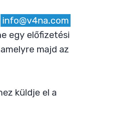
z
info@v4na.com
e egy előfizetési
 amelyre majd az
ez küldje el a