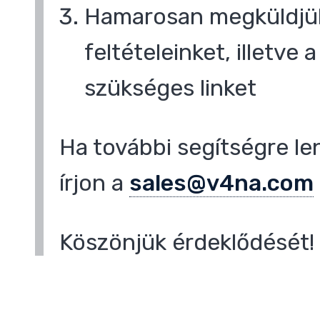
Hamarosan megküldjük
feltételeinket, illetve
,
szükséges linket
Ha további segítségre le
írjon a
sales@v4na.com
Köszönjük érdeklődését!