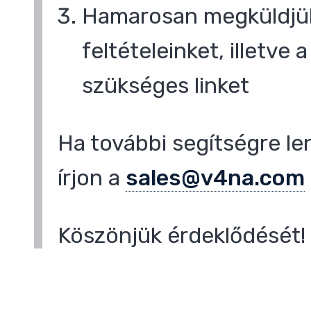
Hamarosan megküldjük
feltételeinket, illetve
szükséges linket
Ha további segítségre le
írjon a
sales@v4na.com
Köszönjük érdeklődését!