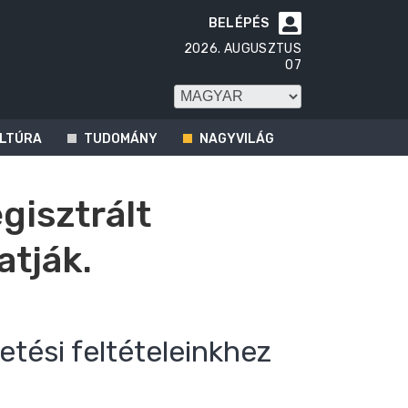
BELÉPÉS

2026. AUGUSZTUS
07
LTÚRA
TUDOMÁNY
NAGYVILÁG
egisztrált
atják.
etési feltételeinkhez