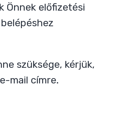
 Önnek előfizetési
 a belépéshez
nne szüksége, kérjük,
e-mail címre.