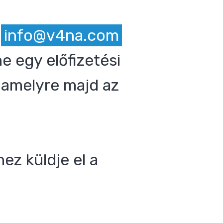
z
info@v4na.com
e egy előfizetési
 amelyre majd az
ez küldje el a