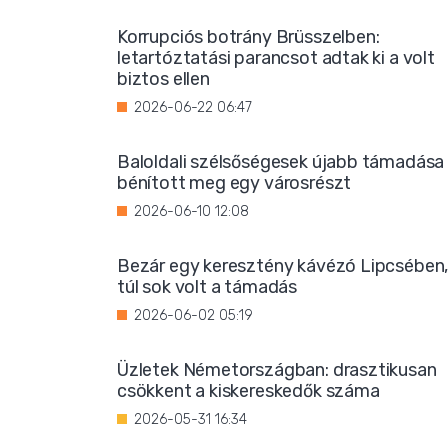
Korrupciós botrány Brüsszelben:
letartóztatási parancsot adtak ki a volt
biztos ellen
2026-06-22 06:47
Baloldali szélsőségesek újabb támadása
bénított meg egy városrészt
2026-06-10 12:08
Bezár egy keresztény kávézó Lipcsében
túl sok volt a támadás
2026-06-02 05:19
Üzletek Németországban: drasztikusan
csökkent a kiskereskedők száma
2026-05-31 16:34