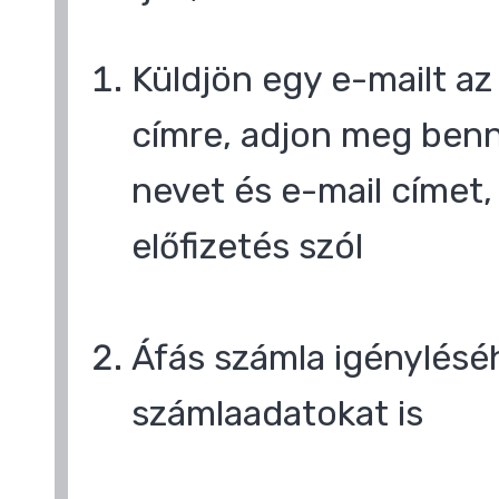
Küldjön egy e-mailt a
címre, adjon meg benn
nevet és e-mail címet,
előfizetés szól
,
Áfás számla igényléséh
számlaadatokat is