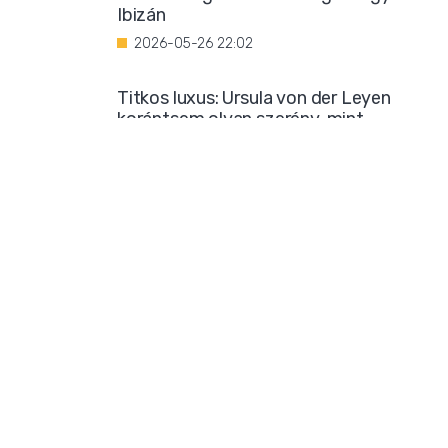
Ibizán
2026-05-26 22:02
Titkos luxus: Ursula von der Leyen
korántsem olyan szerény, mint
amilyennek mutatni akarja magát
2026-05-25 08:25
Iszlamizáció: így ássa alá a Muszlim
Testvériség a nyugati társadalmat
2026-05-24 21:54
Borzalmas bűncselekménnyel
gyanúsítanak egy marokkói bevándorlót
2026-05-23 18:23
Mára már biztos: sok klímatudós