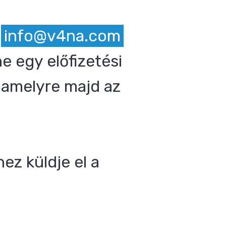
z
info@v4na.com
e egy előfizetési
 amelyre majd az
ez küldje el a