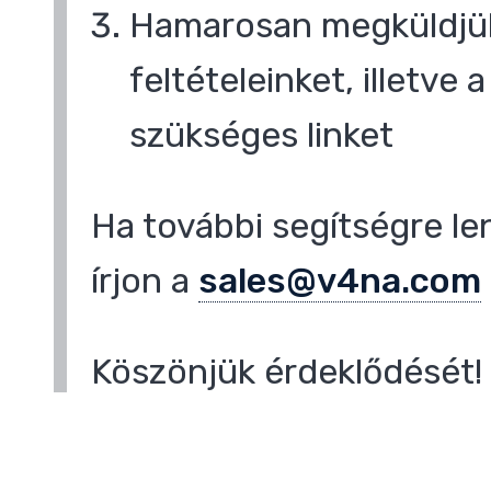
Hamarosan megküldjük
feltételeinket, illetve
,
szükséges linket
Ha további segítségre le
írjon a
sales@v4na.com
Köszönjük érdeklődését!