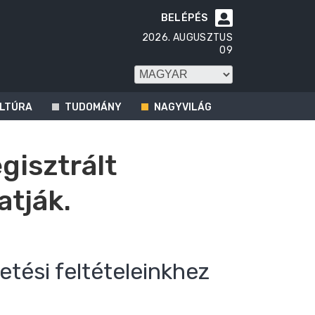
BELÉPÉS

2026. AUGUSZTUS
09
LTÚRA
TUDOMÁNY
NAGYVILÁG
egisztrált
atják.
etési feltételeinkhez