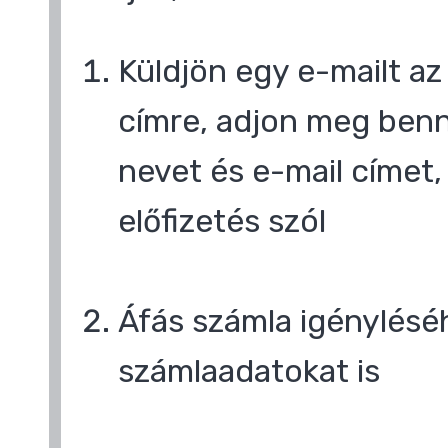
Küldjön egy e-mailt a
címre, adjon meg benn
nevet és e-mail címet,
előfizetés szól
Áfás számla igényléséh
számlaadatokat is