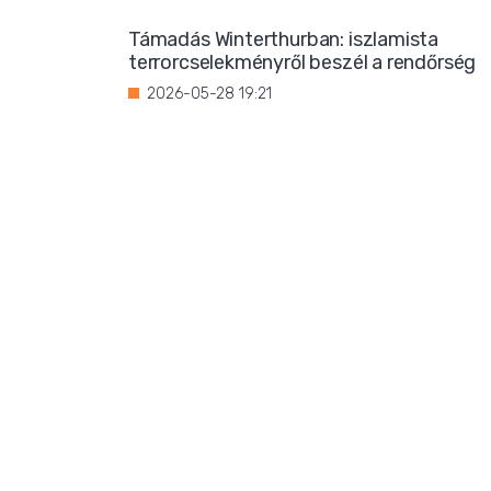
Támadás Winterthurban: iszlamista
terrorcselekményről beszél a rendőrség
2026-05-28 19:21
Bevándorlási stop jöhet
Franciaországban?
2026-05-27 22:59
Három magrebi férfi elfoglalt egy házat
Ibizán
2026-05-26 22:02
Titkos luxus: Ursula von der Leyen
korántsem olyan szerény, mint
amilyennek mutatni akarja magát
2026-05-25 08:25