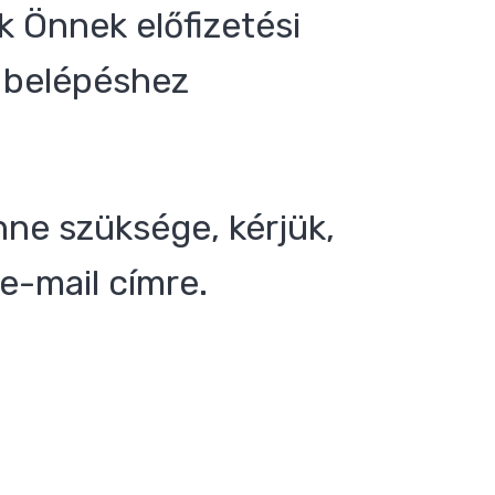
 Önnek előfizetési
 a belépéshez
nne szüksége, kérjük,
e-mail címre.