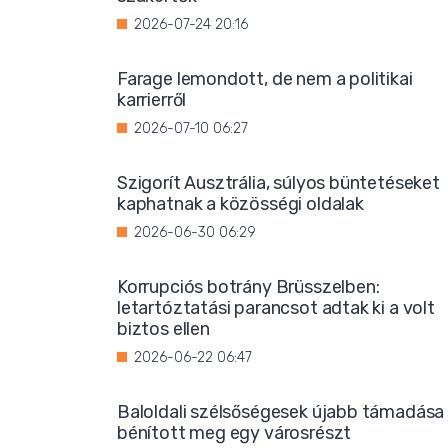
2026-07-24 20:16
Farage lemondott, de nem a politikai
karrierről
2026-07-10 06:27
Szigorít Ausztrália, súlyos büntetéseket
kaphatnak a közösségi oldalak
2026-06-30 06:29
Korrupciós botrány Brüsszelben:
letartóztatási parancsot adtak ki a volt
biztos ellen
2026-06-22 06:47
Baloldali szélsőségesek újabb támadása
bénított meg egy városrészt