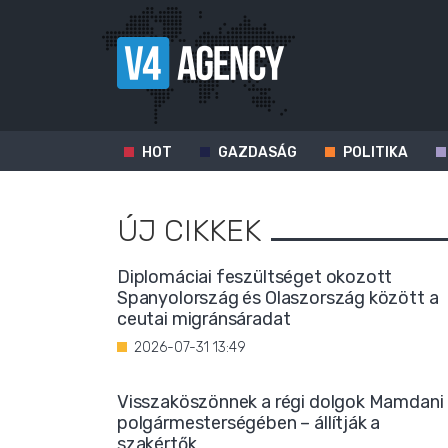
HOT
GAZDASÁG
POLITIKA
ÚJ CIKKEK
Diplomáciai feszültséget okozott
Spanyolország és Olaszország között a
ceutai migránsáradat
2026-07-31 13:49
Visszaköszönnek a régi dolgok Mamdani
polgármesterségében – állítják a
szakértők