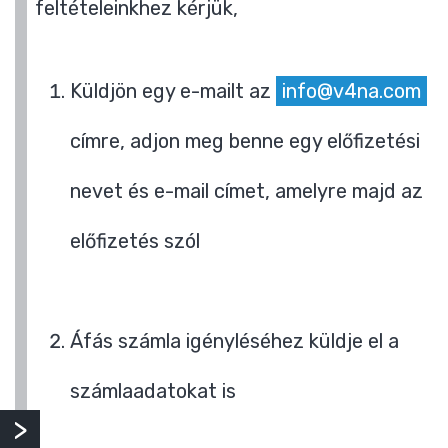
feltételeinkhez kérjük,
Küldjön egy e-mailt az
info@v4na.com
címre, adjon meg benne egy előfizetési
nevet és e-mail címet, amelyre majd az
előfizetés szól
Áfás számla igényléséhez küldje el a
számlaadatokat is