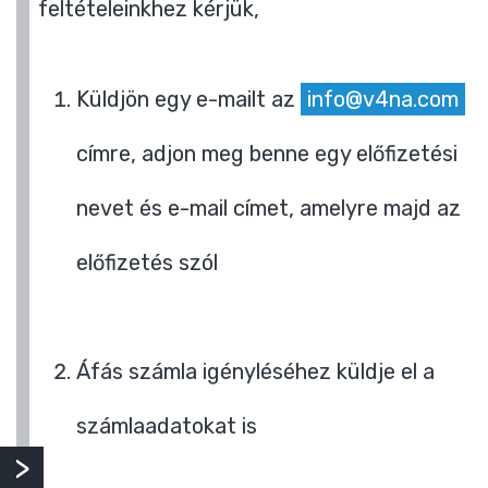
feltételeinkhez kérjük,
Küldjön egy e-mailt az
info@v4na.com
címre, adjon meg benne egy előfizetési
nevet és e-mail címet, amelyre majd az
előfizetés szól
Áfás számla igényléséhez küldje el a
számlaadatokat is