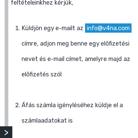
feltételeinkhez kérjük,
Küldjön egy e-mailt az
info@v4na.com
címre, adjon meg benne egy előfizetési
nevet és e-mail címet, amelyre majd az
előfizetés szól
Áfás számla igényléséhez küldje el a
számlaadatokat is