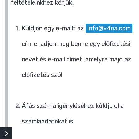
feltételeinkhez kérjük,
Küldjön egy e-mailt az
info@v4na.com
címre, adjon meg benne egy előfizetési
nevet és e-mail címet, amelyre majd az
előfizetés szól
Áfás számla igényléséhez küldje el a
számlaadatokat is