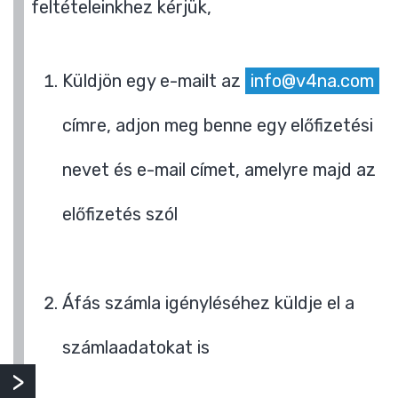
feltételeinkhez kérjük,
Küldjön egy e-mailt az
info@v4na.com
címre, adjon meg benne egy előfizetési
nevet és e-mail címet, amelyre majd az
előfizetés szól
Áfás számla igényléséhez küldje el a
számlaadatokat is