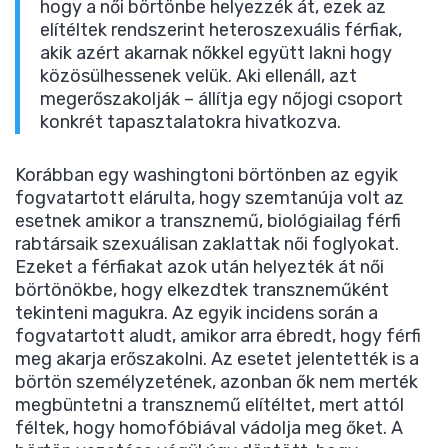
hogy a női börtönbe helyezzék át, ezek az
elítéltek rendszerint heteroszexuális férfiak,
akik azért akarnak nőkkel együtt lakni hogy
közösülhessenek velük. Aki ellenáll, azt
megerőszakolják – állítja egy nőjogi csoport
konkrét tapasztalatokra hivatkozva.
Korábban egy washingtoni börtönben az egyik
fogvatartott elárulta, hogy szemtanúja volt az
esetnek amikor a transznemű, biológiailag férfi
rabtársaik szexuálisan zaklattak női foglyokat.
Ezeket a férfiakat azok után helyezték át női
börtönökbe, hogy elkezdtek transzneműként
tekinteni magukra. Az egyik incidens során a
fogvatartott aludt, amikor arra ébredt, hogy férfi
meg akarja erőszakolni. Az esetet jelentették is a
börtön személyzetének, azonban ők nem merték
megbüntetni a transznemű elítéltet, mert attól
féltek, hogy homofóbiával vádolja meg őket. A