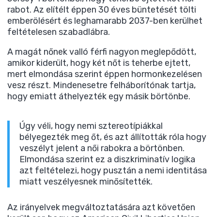
rabot. Az elítélt éppen 30 éves büntetését tölti
emberölésért és leghamarabb 2037-ben kerülhet
feltételesen szabadlábra.
A magát nőnek valló férfi nagyon meglepődött,
amikor kiderült, hogy két nőt is teherbe ejtett,
mert elmondása szerint éppen hormonkezelésen
vesz részt. Mindenesetre felháborítónak tartja,
hogy emiatt áthelyezték egy másik börtönbe.
Úgy véli, hogy nemi sztereotípiákkal
bélyegezték meg őt, és azt állították róla hogy
veszélyt jelent a női rabokra a börtönben.
Elmondása szerint ez a diszkriminatív logika
azt feltételezi, hogy pusztán a nemi identitása
miatt veszélyesnek minősítették.
Az irányelvek megváltoztatására azt követően