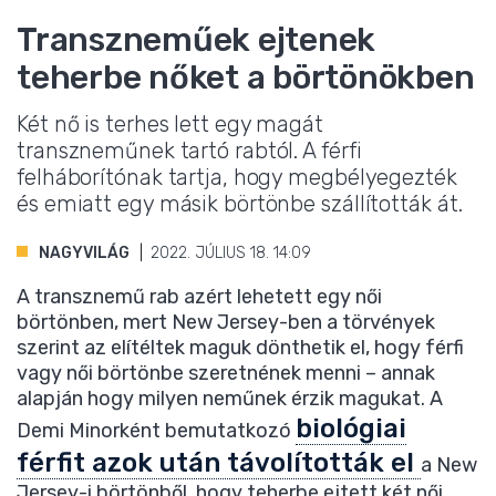
Transzneműek ejtenek
teherbe nőket a börtönökben
Két nő is terhes lett egy magát
transzneműnek tartó rabtól. A férfi
felháborítónak tartja, hogy megbélyegezték
és emiatt egy másik börtönbe szállították át.
NAGYVILÁG
2022. JÚLIUS 18. 14:09
A transznemű rab azért lehetett egy női
börtönben, mert New Jersey-ben a törvények
szerint az elítéltek maguk dönthetik el, hogy férfi
vagy női börtönbe szeretnének menni – annak
alapján hogy milyen neműnek érzik magukat. A
biológiai
Demi Minorként bemutatkozó
férfit azok után távolították el
a New
Jersey-i börtönből, hogy teherbe ejtett két női