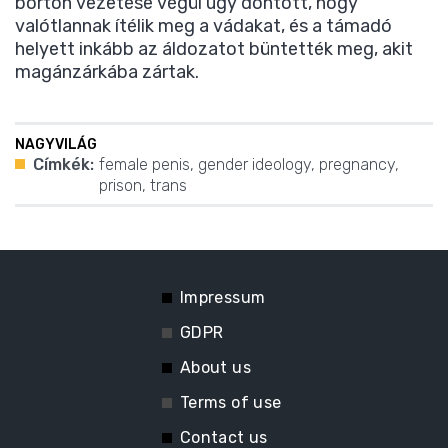
börtön vezetése végül úgy döntött, hogy
valótlannak ítélik meg a vádakat, és a támadó
helyett inkább az áldozatot büntették meg, akit
magánzárkába zártak.
NAGYVILÁG
Címkék:
female penis
,
gender ideology
,
pregnancy
,
prison
,
trans
Impressum
GDPR
About us
Terms of use
Contact us