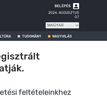
BELÉPÉS

2026. AUGUSZTUS
07
LTÚRA
TUDOMÁNY
NAGYVILÁG
egisztrált
atják.
etési feltételeinkhez