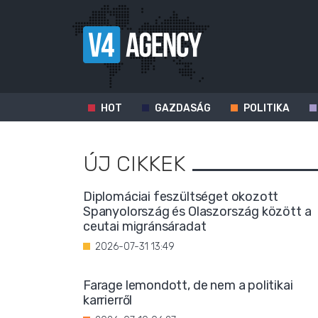
HOT
GAZDASÁG
POLITIKA
ÚJ CIKKEK
Diplomáciai feszültséget okozott
Spanyolország és Olaszország között a
ceutai migránsáradat
2026-07-31 13:49
Farage lemondott, de nem a politikai
karrierről