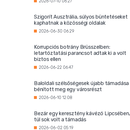
2026-07-10 06:27
Szigorít Ausztrália, súlyos büntetéseket
kaphatnak a közösségi oldalak
2026-06-30 06:29
Korrupciós botrány Brüsszelben:
letartóztatási parancsot adtak ki a volt
biztos ellen
2026-06-22 06:47
Baloldali szélsőségesek újabb támadása
bénított meg egy városrészt
2026-06-10 12:08
Bezár egy keresztény kávézó Lipcsében
túl sok volt a támadás
2026-06-02 05:19