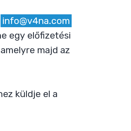
z
info@v4na.com
e egy előfizetési
 amelyre majd az
ez küldje el a