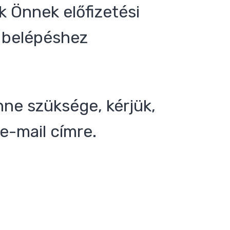
 Önnek előfizetési
 a belépéshez
nne szüksége, kérjük,
e-mail címre.