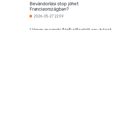
Bevándorlási stop jöhet
Franciaországban?
2026-05-27 22:59
Három magrebi férfi elfoglalt egy házat
Ibizán
2026-05-26 22:02
Titkos luxus: Ursula von der Leyen
korántsem olyan szerény, mint
amilyennek mutatni akarja magát
2026-05-25 08:25
Iszlamizáció: így ássa alá a Muszlim
Testvériség a nyugati társadalmat
2026-05-24 21:54