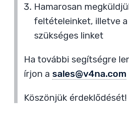
Hamarosan megküldjük
feltételeinket, illetve
szükséges linket
Ha további segítségre le
írjon a
sales@v4na.com
Köszönjük érdeklődését!