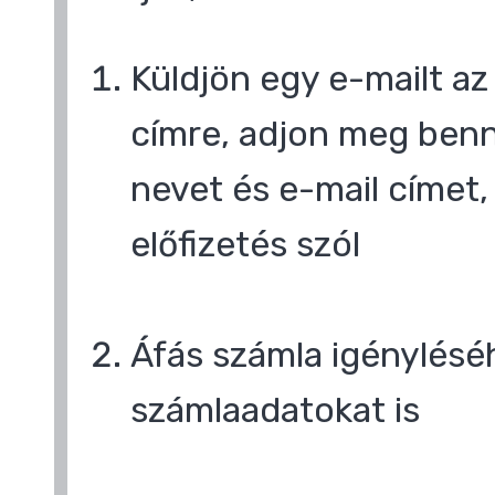
Küldjön egy e-mailt a
címre, adjon meg benn
nevet és e-mail címet,
előfizetés szól
Áfás számla igényléséh
számlaadatokat is
,