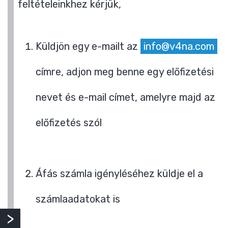
feltételeinkhez kérjük,
Küldjön egy e-mailt az
info@v4na.com
címre, adjon meg benne egy előfizetési
nevet és e-mail címet, amelyre majd az
előfizetés szól
Áfás számla igényléséhez küldje el a
számlaadatokat is