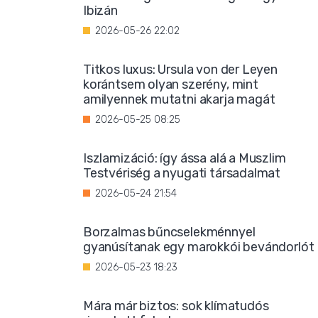
Ibizán
2026-05-26 22:02
Titkos luxus: Ursula von der Leyen
korántsem olyan szerény, mint
amilyennek mutatni akarja magát
2026-05-25 08:25
Iszlamizáció: így ássa alá a Muszlim
Testvériség a nyugati társadalmat
2026-05-24 21:54
Borzalmas bűncselekménnyel
gyanúsítanak egy marokkói bevándorlót
2026-05-23 18:23
Mára már biztos: sok klímatudós