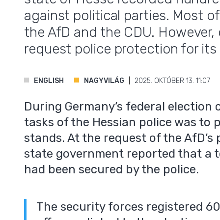
against political parties. Most o
the AfD and the CDU. However, 
request police protection for it
ENGLISH
NAGYVILÁG
2025. OKTÓBER 13. 11:07
During Germany’s federal election 
tasks of the Hessian police was to
stands. At the request of the AfD’s
state government reported that a t
had been secured by the police.
The security forces registered 60