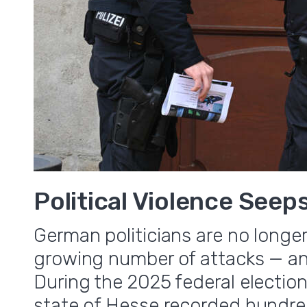
,
Political Violence Seep
German politicians are no longer
growing number of attacks — and
During the 2025 federal election
state of Hesse recorded hundr