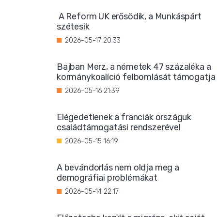
A Reform UK erősödik, a Munkáspárt
szétesik
2026-05-17 20:33
Bajban Merz, a németek 47 százaléka a
kormánykoalíció felbomlását támogatja
2026-05-16 21:39
Elégedetlenek a franciák országuk
családtámogatási rendszerével
2026-05-15 16:19
A bevándorlás nem oldja meg a
demográfiai problémákat
2026-05-14 22:17