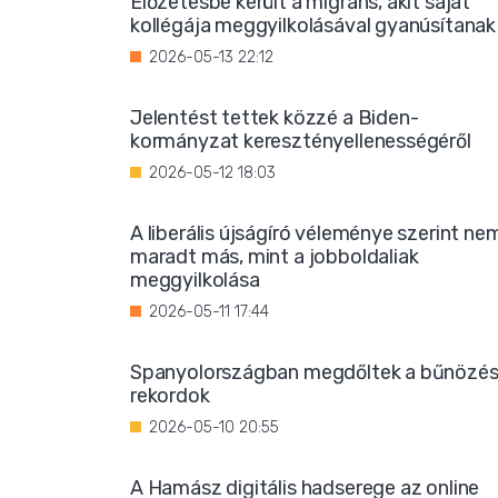
Előzetesbe került a migráns, akit saját
kollégája meggyilkolásával gyanúsítanak
2026-05-13 22:12
Jelentést tettek közzé a Biden-
kormányzat keresztényellenességéről
2026-05-12 18:03
A liberális újságíró véleménye szerint ne
maradt más, mint a jobboldaliak
meggyilkolása
2026-05-11 17:44
Spanyolországban megdőltek a bűnözés
rekordok
2026-05-10 20:55
A Hamász digitális hadserege az online