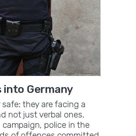
s into Germany
 safe: they are facing a
 not just verbal ones.
 campaign, police in the
eds of offences committed