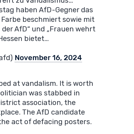
reift zu Vandalismus…
mstag haben AfD-Gegner das
Farbe beschmiert sowie mit
i der AfD“ und „Frauen wehrt
Hessen bietet…
afd)
November 16, 2024
ed at vandalism. It is worth
olitician was stabbed in
strict association, the
tplace. The AfD candidate
he act of defacing posters.