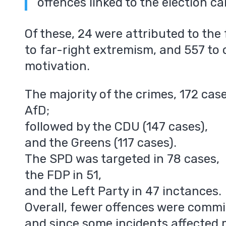
offences linked to the election c
Of these, 24 were attributed to the 
to far-right extremism, and 557 to o
motivation.
The majority of the crimes, 172 cas
AfD;
followed by the CDU (147 cases),
and the Greens (117 cases).
The SPD was targeted in 78 cases,
the FDP in 51,
and the Left Party in 47 inctances.
Overall, fewer offences were commit
and since some incidents affected m