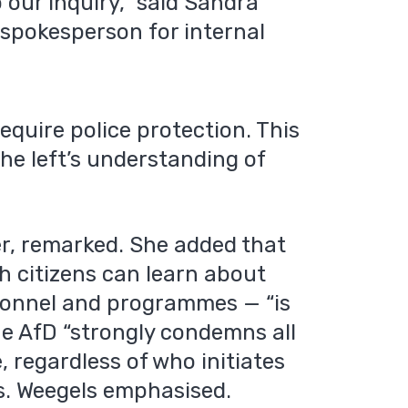
our inquiry,” said Sandra
 spokesperson for internal
equire police protection. This
he left’s understanding of
cer, remarked. She added that
h citizens can learn about
rsonnel and programmes — “is
he AfD “strongly condemns all
e, regardless of who initiates
Ms. Weegels emphasised.