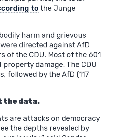
ccording to
the Junge
 bodily harm and grievous
 were directed against AfD
s of the CDU. Most of the 601
ed property damage. The CDU
s, followed by the AfD (117
t the data.
nts are attacks on democracy
to see the depths revealed by