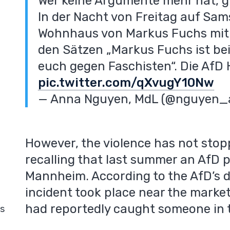
Wer keine Argumente mehr hat, g
In der Nacht von Freitag auf Sa
Wohnhaus von Markus Fuchs mit 
den Sätzen „Markus Fuchs ist be
euch gegen Faschisten“. Die AfD 
pic.twitter.com/qXvugY10Nw
— Anna Nguyen, MdL (@nguyen_
However, the violence has not stopp
recalling that last summer an AfD p
Mannheim. According to the AfD’s di
incident took place near the marke
had reportedly caught someone in t
is