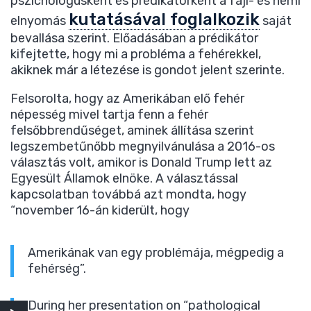
pszichológusként és prédikátorként a faji- és nemi
kutatásával foglalkozik
elnyomás
saját
bevallása szerint. Előadásában a prédikátor
kifejtette, hogy mi a probléma a fehérekkel,
akiknek már a létezése is gondot jelent szerinte.
Felsorolta, hogy az Amerikában elő fehér
népesség mivel tartja fenn a fehér
felsőbbrendűséget, aminek állítása szerint
legszembetűnőbb megnyilvánulása a 2016-os
választás volt, amikor is Donald Trump lett az
Egyesült Államok elnöke. A választással
kapcsolatban továbbá azt mondta, hogy
“november 16-án kiderült, hogy
Amerikának van egy problémája, mégpedig a
fehérség”.
During her presentation on “pathological