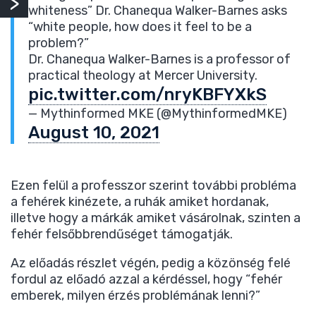
whiteness” Dr. Chanequa Walker-Barnes asks
“white people, how does it feel to be a
problem?”
Dr. Chanequa Walker-Barnes is a professor of
practical theology at Mercer University.
pic.twitter.com/nryKBFYXkS
— Mythinformed MKE (@MythinformedMKE)
August 10, 2021
Ezen felül a professzor szerint további probléma
a fehérek kinézete, a ruhák amiket hordanak,
illetve hogy a márkák amiket vásárolnak, szinten a
fehér felsőbbrendűséget támogatják.
Az előadás részlet végén, pedig a közönség felé
fordul az előadó azzal a kérdéssel, hogy “fehér
emberek, milyen érzés problémának lenni?”