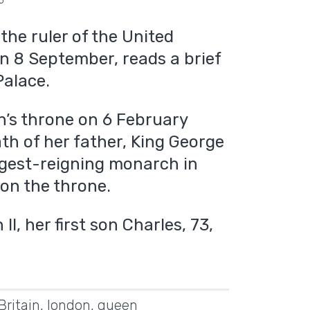
5
 the ruler of the United
n 8 September, reads a brief
alace.
n’s throne on 6 February
th of her father, King George
ngest-reigning monarch in
 on the throne.
I, her first son Charles, 73,
Britain
,
london
,
queen