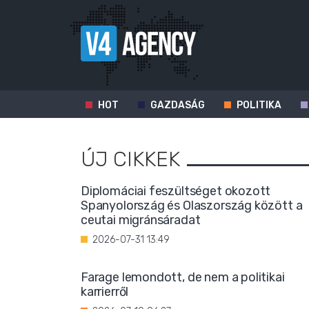
HOT
GAZDASÁG
POLITIKA
ÚJ CIKKEK
Diplomáciai feszültséget okozott
Spanyolország és Olaszország között a
ceutai migránsáradat
2026-07-31 13:49
Farage lemondott, de nem a politikai
karrierről