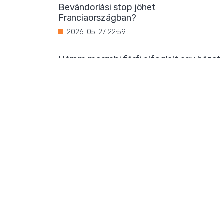
Bevándorlási stop jöhet
Franciaországban?
2026-05-27 22:59
Három magrebi férfi elfoglalt egy házat
Ibizán
2026-05-26 22:02
Titkos luxus: Ursula von der Leyen
korántsem olyan szerény, mint
amilyennek mutatni akarja magát
2026-05-25 08:25
Iszlamizáció: így ássa alá a Muszlim
Testvériség a nyugati társadalmat
2026-05-24 21:54