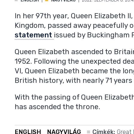
ENGLISH
NAGYVILÁG
2022. SZEPTEMBER 8. 20:4
In her 97th year, Queen Elizabeth II,
Kingdom, passed away peacefully o
statement
issued by Buckingham P
Queen Elizabeth ascended to Britai
1952. Following the unexpected dea
VI, Queen Elizabeth became the lo
British history, with nearly 71 years
With the passing of Queen Elizabeth I
has ascended the throne.
,
ENGLISH
NAGYVILÁG
Címkék:
Great 