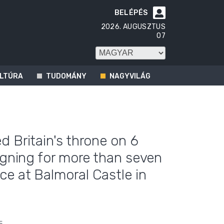
BELÉPÉS

2026. AUGUSZTUS
07
LTÚRA
TUDOMÁNY
NAGYVILÁG
d Britain's throne on 6
eigning for more than seven
e at Balmoral Castle in