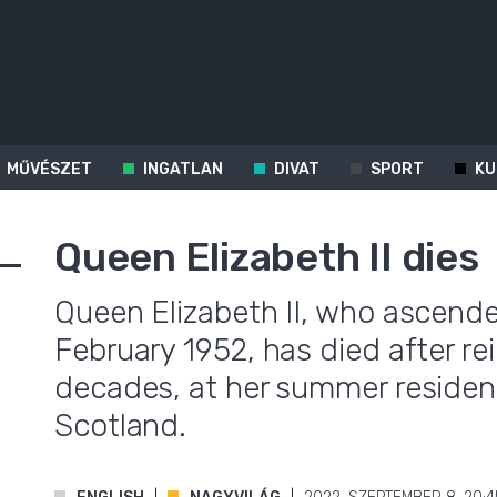
MŰVÉSZET
INGATLAN
DIVAT
SPORT
KU
Queen Elizabeth II dies
Queen Elizabeth II, who ascende
February 1952, has died after r
decades, at her summer residenc
Scotland.