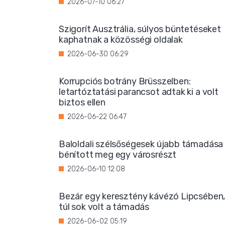
2026-07-10 06:27
Szigorít Ausztrália, súlyos büntetéseket
kaphatnak a közösségi oldalak
2026-06-30 06:29
Korrupciós botrány Brüsszelben:
letartóztatási parancsot adtak ki a volt
biztos ellen
2026-06-22 06:47
Baloldali szélsőségesek újabb támadása
bénított meg egy városrészt
2026-06-10 12:08
Bezár egy keresztény kávézó Lipcsében
túl sok volt a támadás
2026-06-02 05:19