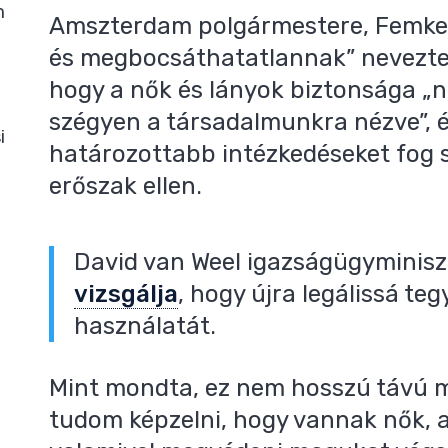
m
Amszterdam polgármestere, Femk
és megbocsáthatatlannak” nevezte 
hogy a nők és lányok biztonsága „n
szégyen a társadalmunkra nézve”, és
i
határozottabb intézkedéseket fog s
erőszak ellen.
David van Weel igazságügyminisz
vizsgálja
, hogy újra legálissá te
használatát.
Mint mondta, ez nem hosszú távú m
tudom képzelni, hogy vannak nők, a