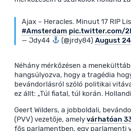
Ajax – Heracles. Minuut 17 RIP Li
#Amsterdam
pic.twitter.com/
— Jdy44
(@jrdy84)
August 24
Néhány mérkőzésen a menekülttábo
hangsúlyozva, hogy a tragédia hog
bevándorlásról szóló politikai vitá
ez állt: „Túl fiatal, túl korán. Hollandi
Geert Wilders, a jobboldali, beván
(PVV) vezetője, amely
várhatóan 33
fős parlamentben, egy parlamenti v