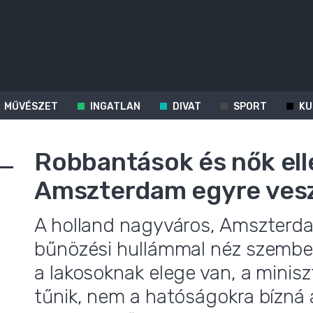
MŰVÉSZET
INGATLAN
DIVAT
SPORT
KU
Robbantások és nők ell
Amszterdam egyre ves
A holland nagyváros, Amszterd
bűnözési hullámmal néz szembe.
a lakosoknak elege van, a minis
tűnik, nem a hatóságokra bízná