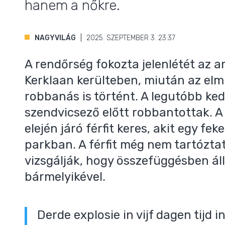
hanem a nőkre.
NAGYVILÁG
2025. SZEPTEMBER 3. 23:37
A rendőrség fokozta jelenlétét az 
Kerklaan kerülteben, miután az el
robbanás is történt. A legutóbb ke
szendvicsező előtt robbantottak. A
elején járó férfit keres, akit egy fe
parkban. A férfit még nem tartózta
vizsgálják, hogy összefüggésben á
bármelyikével.
Derde explosie in vijf dagen tijd 