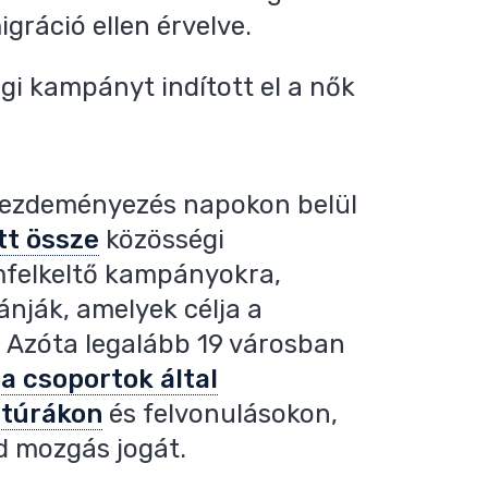
migráció ellen érvelve.
gi kampányt indított el a nők
 kezdeményezés napokon belül
tt össze
közösségi
emfelkeltő kampányokra,
ánják, amelyek célja a
. Azóta legalább 19 városban
ta csoportok által
 túrákon
és felvonulásokon,
ad mozgás jogát.