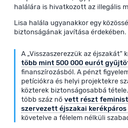
halálára is hivatkozott az illegális 
Lisa halála ugyanakkor egy közössé
biztonságának javítása érdekében.
A „Visszaszerezzük az éjszakát”
több mint 500 000 eurót gyűjtö
finanszírozásból. A pénzt figyel
petíciókra és helyi projektekre sz
közterek biztonságosabbá tétele
több száz nő
vett részt feminis
szervezett éjszakai kerékpáros
követelve a félelem nélküli szab