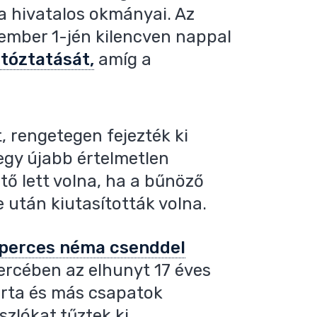
 a hivatalos okmányai. Az
ember 1-jén kilencven nappal
tóztatását,
amíg a
, rengetegen fejezték ki
egy újabb értelmetlen
tő lett volna, ha a bűnöző
után kiutasították volna.
perces néma csenddel
ercében az elhunyt 17 éves
parta és más csapatok
zlókat tűztek ki.