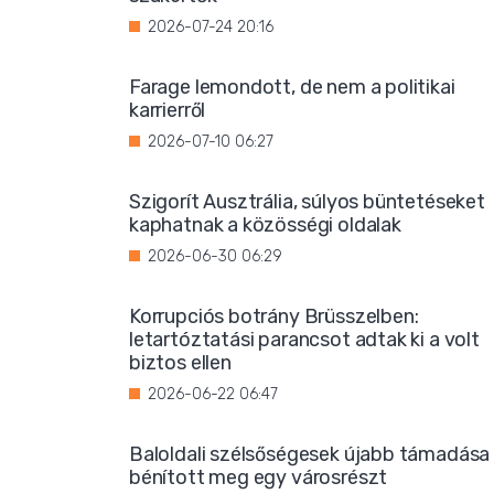
2026-07-24 20:16
Farage lemondott, de nem a politikai
karrierről
2026-07-10 06:27
Szigorít Ausztrália, súlyos büntetéseket
kaphatnak a közösségi oldalak
2026-06-30 06:29
Korrupciós botrány Brüsszelben:
letartóztatási parancsot adtak ki a volt
biztos ellen
2026-06-22 06:47
Baloldali szélsőségesek újabb támadása
bénított meg egy városrészt