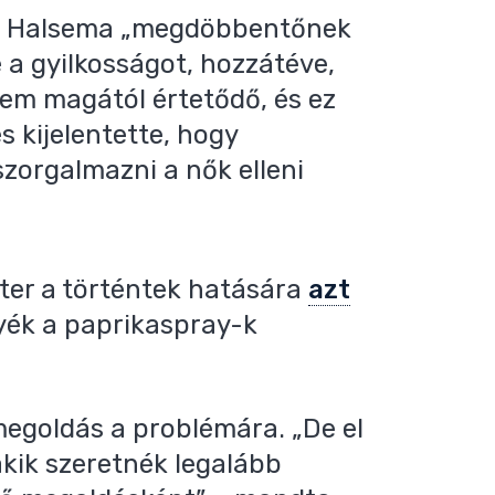
e Halsema „megdöbbentőnek
a gyilkosságot, hozzátéve,
em magától értetődő, és ez
 kijelentette, hogy
zorgalmazni a nők elleni
ter a történtek hatására
azt
gyék a paprikaspray-k
egoldás a problémára. „De el
kik szeretnék legalább