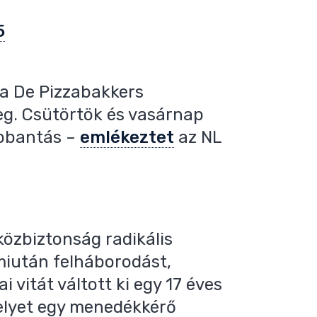
5
a De Pizzabakkers
meg. Csütörtök és vasárnap
obbantás –
emlékeztet
az NL
özbiztonság radikális
 miután felháborodást,
 vitát váltott ki egy 17 éves
elyet egy menedékkérő