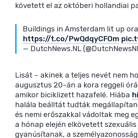
követett el az októberi hollandiai p
Buildings in Amsterdam lit up or
https://t.co/PwQdqyCFOm
pic.
— DutchNews.NL (@DutchNewsN
Lisát – akinek a teljes nevét nem h
augusztus 20-án a kora reggeli ó
amikor biciklizett hazafelé. Hiába
h
halála beálltát tudták megállapítan
és nemi erőszakkal vádoltak meg eg
a hónap elején elkövetett szexuális
gyanúsítanak, a személyazonosság