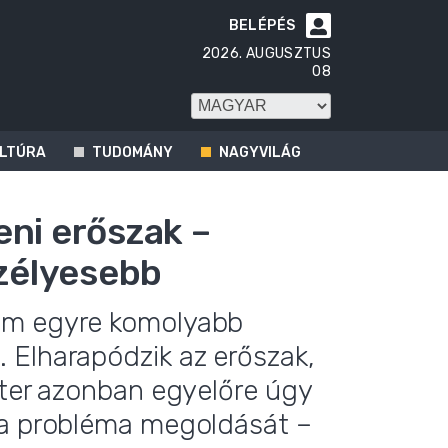
BELÉPÉS

2026. AUGUSZTUS
08
LTÚRA
TUDOMÁNY
NAGYVILÁG
eni erőszak –
zélyesebb
am egyre komolyabb
 Elharapódzik az erőszak,
zter azonban egyelőre úgy
 a probléma megoldását –