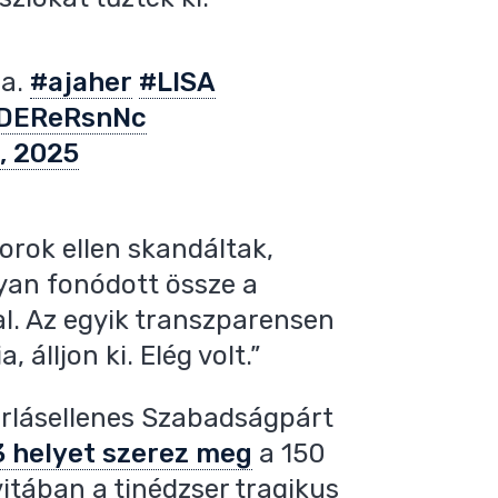
sa.
#ajaher
#LISA
2DEReRsnNc
, 2025
rok ellen skandáltak,
yan fonódott össze a
val. Az egyik transzparensen
a, álljon ki. Elég volt.”
dorlásellenes Szabadságpárt
 helyet szerez meg
a 150
itában a tinédzser tragikus