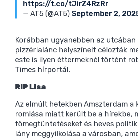
https://t.co/tJirZ4RzRr
— AT5 (@AT5)
September 2, 202
,
Korábban ugyanebben az utcában 
pizzérialánc helyszíneit célozták 
este is ilyen éttermeknél történt r
Times hírportál.
RIP Lisa
Az elmúlt hetekben Amszterdam a k
romlása miatt került be a hírekbe,
tömegtüntetéseket és heves politikai
lány meggyilkolása a városban, am