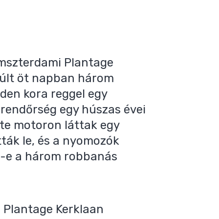
amszterdami Plantage
múlt öt napban három
dden kora reggel egy
 rendőrség egy húszas évei
kete motoron láttak egy
tták le, és a nyomozók
ll-e a három robbanás
in Plantage Kerklaan