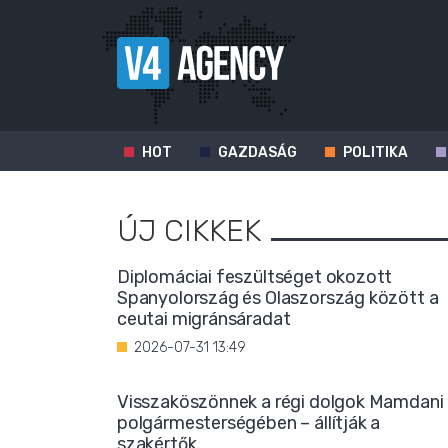
HOT
GAZDASÁG
POLITIKA
ÚJ CIKKEK
Diplomáciai feszültséget okozott
Spanyolország és Olaszország között a
ceutai migránsáradat
2026-07-31 13:49
Visszaköszönnek a régi dolgok Mamdani
polgármesterségében – állítják a
szakértők