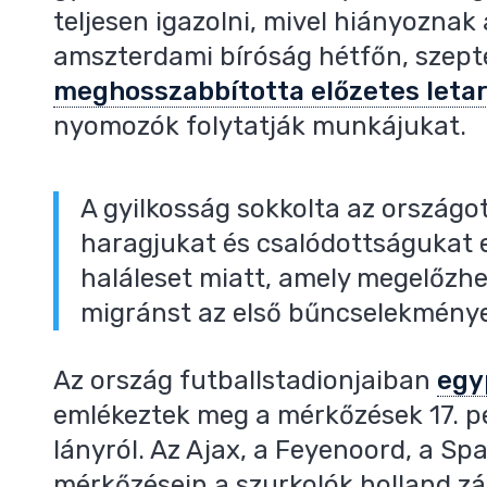
teljesen igazolni, mivel hiányoznak
amszterdami bíróság hétfőn, szept
meghosszabbította előzetes letar
nyomozók folytatják munkájukat.
A gyilkosság sokkolta az országot
haragjukat és csalódottságukat 
haláleset miatt, amely megelőzhe
migránst az első bűncselekménye 
Az ország futballstadionjaiban
egy
emlékeztek meg a mérkőzések 17. p
lányról. Az Ajax, a Feyenoord, a S
mérkőzésein a szurkolók holland zás