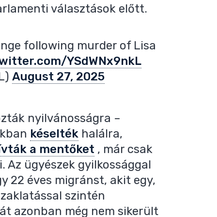
arlamenti választások előtt.
ange following murder of Lisa
twitter.com/YSdWNx9nkL
L)
August 27, 2025
ozták nyilvánosságra –
rákban
késelték
halálra,
ívták a mentőket
, már csak
i. Az ügyészek gyilkossággal
y 22 éves migránst, akit egy,
 zaklatással szintén
át azonban még nem sikerült