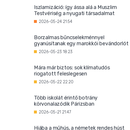
Iszlamizáció: így ássa alá a Muszlim
Testvériség a nyugati társadalmat
2026-05-24 21:54
Borzalmas bűncselekménnyel
gyanúsítanak egy marokkói bevándorlót
2026-05-23 18:23
Mára már biztos: sok klímatudós
riogatott feleslegesen
2026-05-22 22:20
Több iskolát érintő botrány
körvonalazódik Párizsban
2026-05-21 21:47
Hiába a műhús, a németek rendes húst