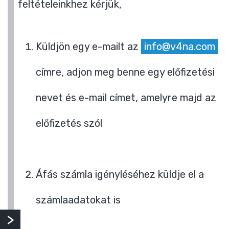
feltételeinkhez kérjük,
Küldjön egy e-mailt az
info@v4na.com
címre, adjon meg benne egy előfizetési
nevet és e-mail címet, amelyre majd az
előfizetés szól
Áfás számla igényléséhez küldje el a
számlaadatokat is