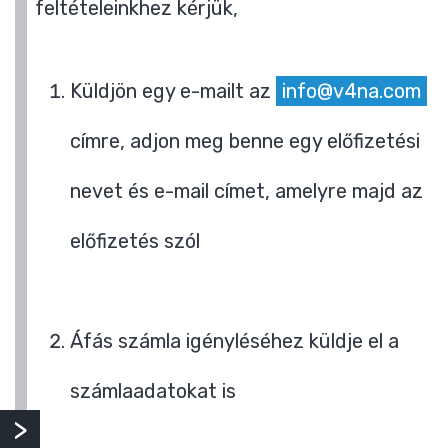
feltételeinkhez kérjük,
Küldjön egy e-mailt az
info@v4na.com
címre, adjon meg benne egy előfizetési
nevet és e-mail címet, amelyre majd az
előfizetés szól
Áfás számla igényléséhez küldje el a
számlaadatokat is