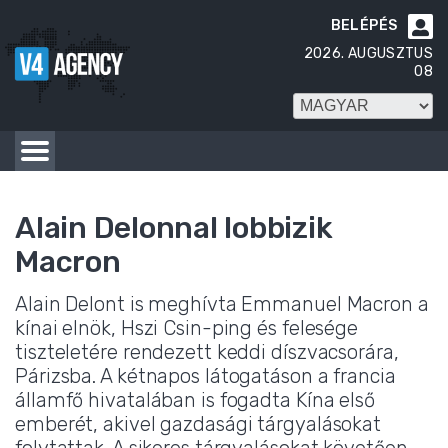
BELÉPÉS

2026. AUGUSZTUS
08
Alain Delonnal lobbizik
Macron
Alain Delont is meghívta Emmanuel Macron a
kínai elnök, Hszi Csin-ping és felesége
tiszteletére rendezett keddi díszvacsorára,
Párizsba. A kétnapos látogatáson a francia
államfő hivatalában is fogadta Kína első
emberét, akivel gazdasági tárgyalásokat