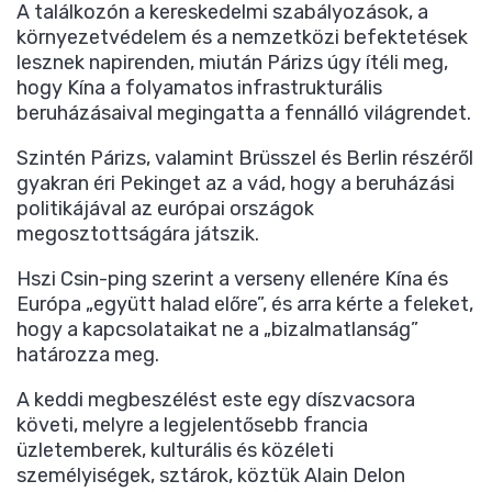
A találkozón a kereskedelmi szabályozások, a
környezetvédelem és a nemzetközi befektetések
lesznek napirenden, miután Párizs úgy ítéli meg,
hogy Kína a folyamatos infrastrukturális
beruházásaival megingatta a fennálló világrendet.
Szintén Párizs, valamint Brüsszel és Berlin részéről
gyakran éri Pekinget az a vád, hogy a beruházási
politikájával az európai országok
megosztottságára játszik.
Hszi Csin-ping szerint a verseny ellenére Kína és
Európa „együtt halad előre”, és arra kérte a feleket,
hogy a kapcsolataikat ne a „bizalmatlanság”
határozza meg.
A keddi megbeszélést este egy díszvacsora
követi, melyre a legjelentősebb francia
üzletemberek, kulturális és közéleti
személyiségek, sztárok, köztük Alain Delon