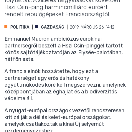
folytattak. A sikeres tárgyalásokat követően
Hszi Csin-ping harmincmilliárd euróért
rendelt repülőgépeket Franciaországtól.
POLITIKA
GAZDASÁG
2019. MÁRCIUS 26. 14:12
Emmanuel Macron ambíciózus eurokínai
partnerségről beszélt a Hszi Csin-pinggel tartott
közös sajtótájékoztatóján az Elysée-palotában,
hétfőn este.
A francia elnök hozzátette, hogy ezt a
partnerséget egy erős és hatékony
együttműködés köré kell megszervezni, amelynek
középpontjában az éghajlat és a biodiverzitás
védelme áll.
A nyugat-európai országok vezetői rendszeresen
kritizálják a dél és kelet-európai országokat,
amelyek csatlakoztak a kínai Új selyemút
kezdeményezéshez.