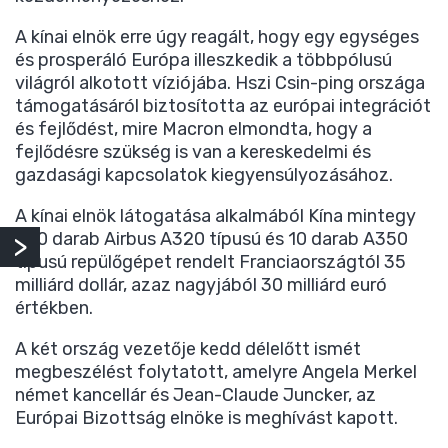
A kínai elnök erre úgy reagált, hogy egy egységes
és prosperáló Európa illeszkedik a többpólusú
világról alkotott víziójába. Hszi Csin-ping országa
támogatásáról biztosította az európai integrációt
és fejlődést, mire Macron elmondta, hogy a
fejlődésre szükség is van a kereskedelmi és
gazdasági kapcsolatok kiegyensúlyozásához.
A kínai elnök látogatása alkalmából Kína mintegy
290 darab Airbus A320 típusú és 10 darab A350
típusú repülőgépet rendelt Franciaországtól 35
milliárd dollár, azaz nagyjából 30 milliárd euró
értékben.
A két ország vezetője kedd délelőtt ismét
megbeszélést folytatott, amelyre Angela Merkel
német kancellár és Jean-Claude Juncker, az
Európai Bizottság elnöke is meghívást kapott.