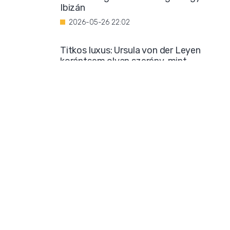
Ibizán
2026-05-26 22:02
Titkos luxus: Ursula von der Leyen
korántsem olyan szerény, mint
amilyennek mutatni akarja magát
2026-05-25 08:25
Iszlamizáció: így ássa alá a Muszlim
Testvériség a nyugati társadalmat
2026-05-24 21:54
Borzalmas bűncselekménnyel
gyanúsítanak egy marokkói bevándorlót
2026-05-23 18:23
Mára már biztos: sok klímatudós