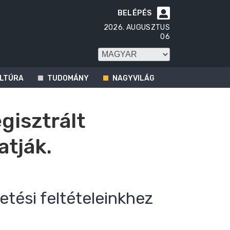
BELÉPÉS

2026. AUGUSZTUS
06
LTÚRA
TUDOMÁNY
NAGYVILÁG
egisztrált
atják.
etési feltételeinkhez