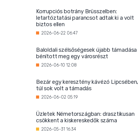
Korrupciós botrány Brüsszelben:
letartóztatási parancsot adtak ki a volt
biztos ellen
2026-06-22 06:47
Baloldali szélsőségesek újabb támadása
bénított meg egy városrészt
2026-06-10 12:08
Bezár egy keresztény kávézó Lipcsében
túl sok volt a támadás
2026-06-02 05:19
Üzletek Németországban: drasztikusan
csökkent a kiskereskedők száma
2026-05-31 16:34