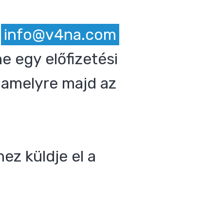
z
info@v4na.com
e egy előfizetési
 amelyre majd az
ez küldje el a