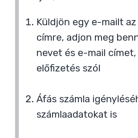
Küldjön egy e-mailt a
címre, adjon meg benn
nevet és e-mail címet,
előfizetés szól
,
Áfás számla igényléséh
számlaadatokat is