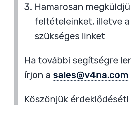
Hamarosan megküldjük
feltételeinket, illetve
szükséges linket
Ha további segítségre le
írjon a
sales@v4na.com
Köszönjük érdeklődését!