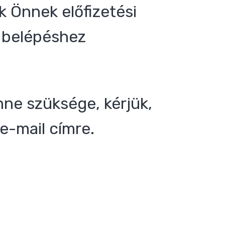
 Önnek előfizetési
 a belépéshez
nne szüksége, kérjük,
e-mail címre.